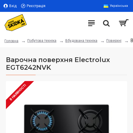
Вхід
Реєстрація
Українська
В
Побутова техніка
Вбудована техніка
Поверхні
Головна
Варочна поверхня Electrolux
EGT6242NVK
В НАЯВНОСТІ