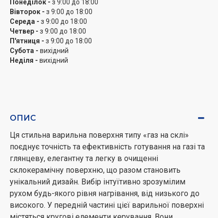
Понеділок -
з 9:00 до 18:00
Вівторок -
з 9:00 до 18:00
Середа -
з 9:00 до 18:00
Четвер -
з 9:00 до 18:00
П'ятниця -
з 9:00 до 18:00
Субота -
вихідний
Неділя -
вихідний
ОПИС
Ця стильна варильна поверхня типу «газ на склі»
поєднує точність та ефективність готування на газі та
глянцеву, елегантну та легку в очищенні
склокерамічну поверхню, що разом становить
унікальний дизайн. Вибір інтуїтивно зрозумілим
рухом будь-якого рівня нагрівання, від низького до
високого. У передній частині цієї варильної поверхні
містяться кругові елементи керування. Вони