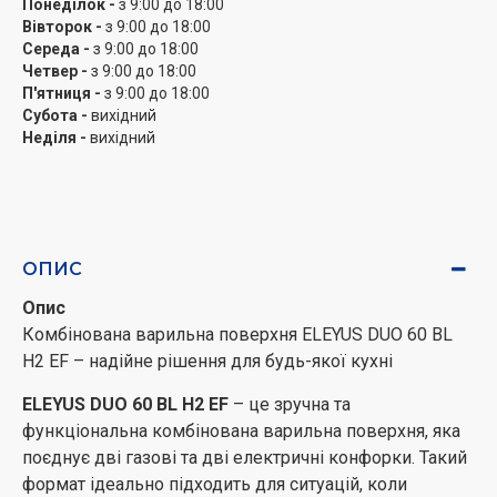
Понеділок -
з 9:00 до 18:00
запуск полум’я без зайвих зусиль. У комплекті
Вівторок -
з 9:00 до 18:00
постачаються жиклери для підключення до газової
Середа -
з 9:00 до 18:00
магістралі або газового балона, що дозволяє
Четвер -
з 9:00 до 18:00
адаптувати прилад під ваші умови.
П'ятниця -
з 9:00 до 18:00
Субота -
вихідний
Довжина електричного шнура – 1 метр, а також у
Неділя -
вихідний
комплекті дві міцні емальовані решітки, які
забезпечують стійке розташування посуду під час
приготування.
Офіційна гарантія від виробника – 5 років.
ОПИС
ELEYUS DUO 60 BL H2 EF
– це продумане та
Опис
універсальне рішення, яке забезпечить комфортне
Комбінована варильна поверхня ELEYUS DUO 60 BL
приготування страв щодня, незалежно від обставин.
H2 EF – надійне рішення для будь-якої кухні
ELEYUS DUO 60 BL H2 EF
– це зручна та
функціональна комбінована варильна поверхня, яка
поєднує дві газові та дві електричні конфорки. Такий
формат ідеально підходить для ситуацій, коли