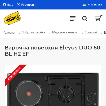
Вхід
Реєстрація
Українська
В
Побутова техніка
Вбудована техніка
Поверхні
Головна
Варочна поверхня Eleyus DUO 60
BL H2 EF
В НАЯВНОСТІ