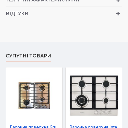
ВІДГУКИ
СУПУТНІ ТОВАРИ
Варочна поверхня Grunhelm GPG 6325 IF
Варочна поверхня Interline HGS 764 FGT XA