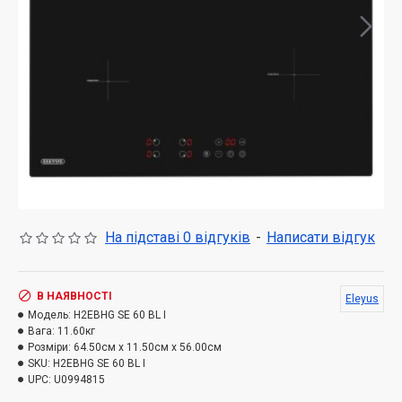
На підставі 0 відгуків
-
Написати відгук
В НАЯВНОСТІ
Eleyus
Модель:
H2EBHG SE 60 BL I
Вага:
11.60кг
Розміри:
64.50см x 11.50см x 56.00см
SKU:
H2EBHG SE 60 BL I
UPC:
U0994815