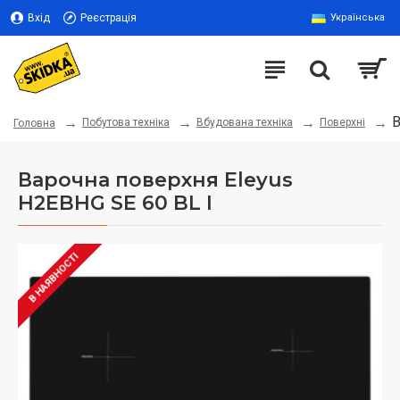
Вхід
Реєстрація
Українська
В
Побутова техніка
Вбудована техніка
Поверхні
Головна
Варочна поверхня Eleyus
H2EBHG SE 60 BL I
В НАЯВНОСТІ