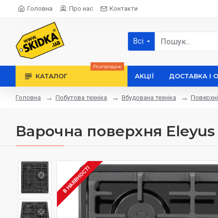
Головна
Про нас
Контакти
Всі
Розпродаж
КАТАЛОГ
АКЦІЇ
ДОСТАВКА І 
Побутова техніка
Вбудована техніка
Поверхні
Головна
Варочна поверхня Eleyu
В НАЯВНОСТІ