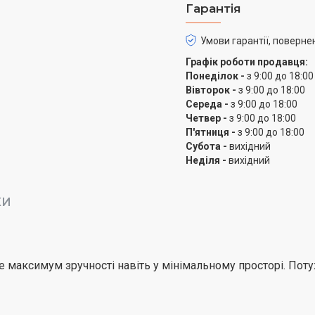
Гарантія
Надміцна сталь – сино
Умови гарантії, поверне
Для газової поверхні ви
високоякісною емаллю. 
Графік роботи продавця:
привабливою, стійкою д
Понеділок -
з 9:00 до 18:00
Вівторок -
з 9:00 до 18:00
Чавунна решітка з до
Середа -
з 9:00 до 18:00
Четвер -
з 9:00 до 18:00
Міцна і довговічна чав
П'ятниця -
з 9:00 до 18:00
Субота -
вихідний
важкий посуд. До того 
Неділя -
вихідний
чи в посудомийній маши
підкреслює оригінальни
КИ
Автозапалювання одни
Повертаєте і натискаєте
палахкотить! Автоматич
че максимум зручності навіть у мінімальному просторі. По
адже просто та ефектив
запальничок.
Газ-контроль