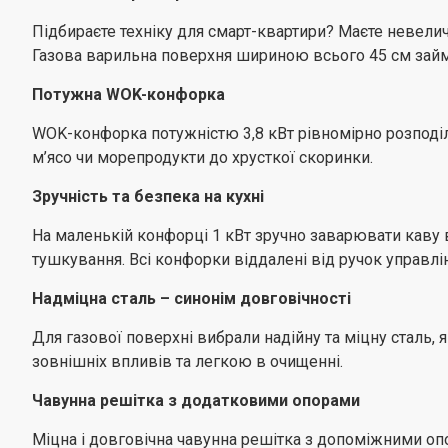
Підбираєте техніку для смарт-квартири? Маєте невелич
Газова варильна поверхня шириною всього 45 см займає
Потужна WOK-конфорка
WOK-конфорка потужністю 3,8 кВт рівномірно розподіл
м’ясо чи морепродукти до хрусткої скоринки.
Зручність та безпека на кухні
На маленькій конфорці 1 кВт зручно заварювати каву 
тушкування. Всі конфорки віддалені від ручок управлінн
Надміцна сталь – синонім довговічності
Для газової поверхні вибрали надійну та міцну сталь
зовнішніх впливів та легкою в очищенні.
Чавунна решітка з додатковими опорами
Міцна і довговічна чавунна решітка з допоміжними оп