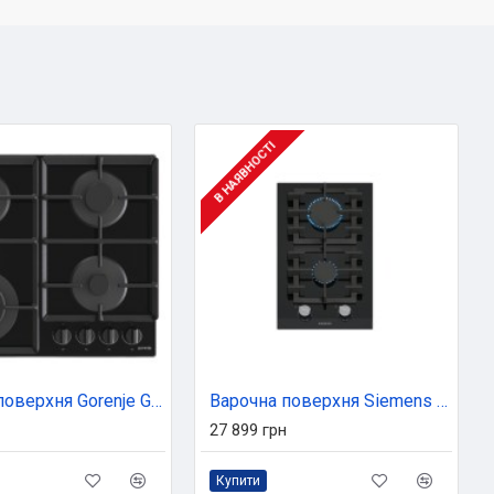
В НАЯВНОСТІ
Варочна поверхня Gorenje GTW641EB
Варочна поверхня Siemens ER3A6BI40
27 899 грн
Купити