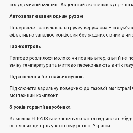
посудомийній машині. Акцентний скошений кут решітки
Автозапалювання одним рухом
Повертаєте і натискаєте на ручку керування – полум’
ефективно запалює конфорки без жодних сірників чи 
Газ-контроль
Раптово розлилося молоко чи повіяв вітер, а ви й не 
зміну температури та миттєво перекривають витік газ
Підключення без зайвих зусиль
Підключати варильну поверхню до газової магістралі
монтажний комплект.
5 років гарантії виробника
Компанія ELEYUS впевнена в якості та надійності вбудо
сервісних центрів у кожному регіоні України.