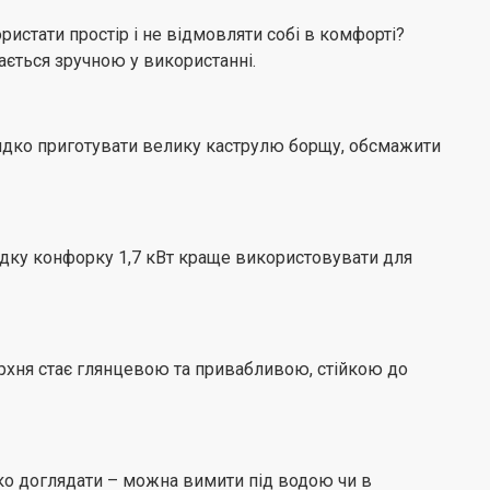
истати простір і не відмовляти собі в комфорті?
о чи повіяв вітер, а ви й не помітили як згасло
ається зручною у використанні.
арто хвилюватися, адже датчики газ-контролю
 зміну температури та миттєво перекривають витік
го дому під надійним наглядом!
видко приготувати велику каструлю борщу, обсмажити
х зусиль
верхню до газової магістралі чи балона? Обирати вам,
ю поверхнею ви отримуєте додатковий набір жиклерів
видку конфорку 1,7 кВт краще використовувати для
омплект.
ика
а в якості та надійності вбудованої кухонної техніки,
ерхня стає глянцевою та привабливою, стійкою до
ої гарантії виробника та забезпечує широку і доступну
в у кожному регіоні України.
ко доглядати – можна вимити під водою чи в