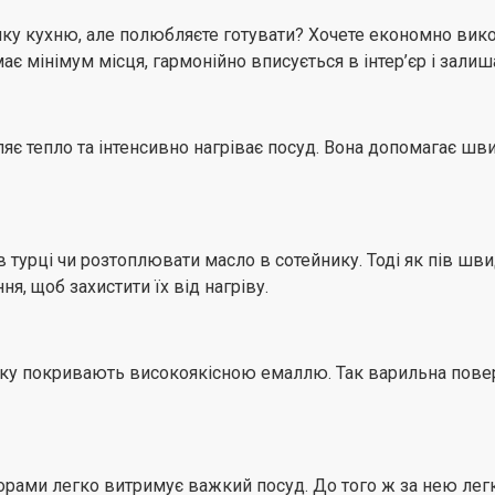
ку кухню, але полюбляєте готувати? Хочете економно викор
Раптово розлилося молок
 мінімум місця, гармонійно вписується в інтер’єр і залиш
полум'я конфорки? Не в
самостійно реагують на
газу. Тож безпека вашо
яє тепло та інтенсивно нагріває посуд. Вона допомагає ш
Підключення без зайви
Підключати варильну по
адже разом з варильно
в турці чи розтоплювати масло в сотейнику. Тоді як пів ш
та повний монтажний к
я, щоб захистити їх від нагріву.
5 років гарантії виробн
Компанія ELEYUS впевнен
, яку покривають високоякісною емаллю. Так варильна пов
тому надає 5 років повн
мережу сервісних центрі
орами легко витримує важкий посуд. До того ж за нею лег