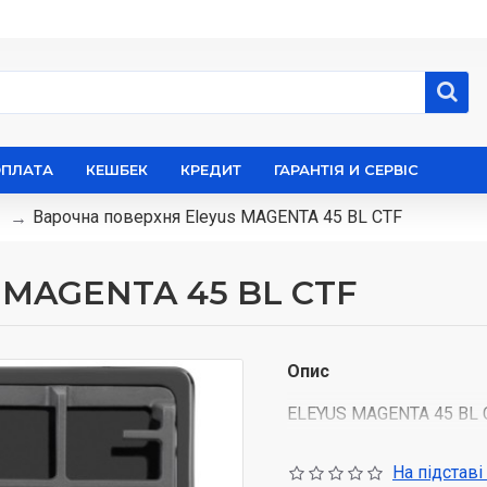
ОПЛАТА
КЕШБЕК
КРЕДИТ
ГАРАНТІЯ И СЕРВІС
Варочна поверхня Eleyus MAGENTA 45 BL CTF
s MAGENTA 45 BL CTF
Опис
ELEYUS MAGENTA 45 BL C
навіть у мінімальному 
що дозволяє зручно готу
На підставі