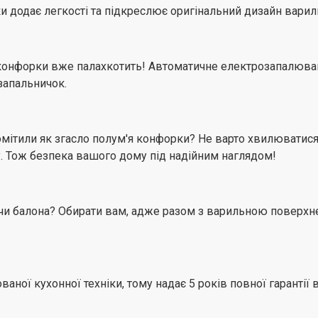
 додає легкості та підкреслює оригінальний дизайн вариль
я конфорки вже палахкотить! Автоматичне електрозапалюван
запальничок.
помітили як згасло полум'я конфорки? Не варто хвилюватис
у. Тож безпека вашого дому під надійним наглядом!
 чи балона? Обирати вам, адже разом з варильною поверхн
ваної кухонної техніки, тому надає 5 років повної гаранті