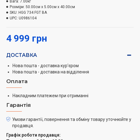
варильна поверхня — помічниця, робота з якою буде
Вага:
7.00кг
Розміри:
50.00см x 5.00см x 40.00см
не просто щоденним буденним обов'язком, а
SKU:
HGG 734 FGT BA
справжнім задоволенням. Компактність і приємний
UPC:
U0986104
дизайн дають змогу цій варильній панелі мати
гармонійний вигляд в інтер'єрі будь-якої кухні — як
4 999 грн
класичного стилю, так і сучасного.
Варильна поверхня INTERLINE HGG 734 FGT BA — це
ДОСТАВКА
газова панель, яка добре підходить для приготування
їжі й економна в експлуатації. Поверхня Interline HGG
Нова пошта - доставка кур'єром
Нова пошта - доставка на відділення
734 FGT BA обладнана 2 конфорками, а вбудований у
ручки електропідпал дає змогу швидко та легко їх
Оплата
підпалити.
Накладним платежем при отриманні
Гарантія
Умови гарантії, повернення та обміну товару уточнюйте у
продавця.
Графік роботи продавця: