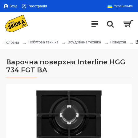
Вхід
Реєстрація
Українська
В
Побутова техніка
Вбудована техніка
Поверхні
Головна
Варочна поверхня Interline HGG
734 FGT BA