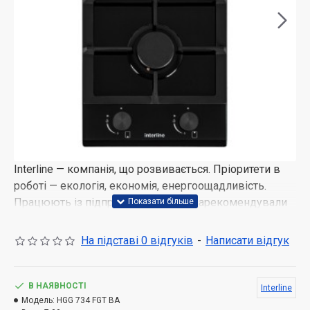
Interline — компанія, що розвивається. Пріоритети в
роботі — екологія, економія, енергоощадливість.
Працюють із підприємствами, які зарекомендували
себе як надійні виробники конкретного різновиду
побутової техніки. А це означає, що, купуючи їхню
На підставі 0 відгуків
-
Написати відгук
продукцію, ви гарантовано отримуєте якісний товар із
найкращою ціною у своєму сегменті.
В НАЯВНОСТІ
Interline
Одним із чинників комфортного побуту є якісна
Модель:
HGG 734 FGT BA