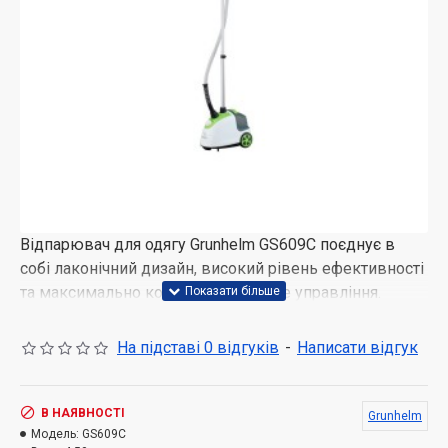
Відпарювач для одягу Grunhelm GS609C поєднує в
собі лаконічний дизайн, високий рівень ефективності
та максимально комфортне і просте управління.
Якісно продумана конструкція в стриманому стилі
біло-зеленого кольору з підошвою з нержавіючої
На підставі 0 відгуків
-
Написати відгук
сталі відмінно справляється зі своїми
функціональними призначеннями і не залишає ніяких
складок на одязі.
В НАЯВНОСТІ
Grunhelm
Модель:
GS609C