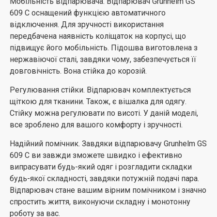
Мобільність відпарювача. Відпарювач Grunhelm GS
609 C оснащений функцією автоматичного
відключення. Для зручності використання
передбачена наявність коліщаток на корпусі, що
підвищує його мобільність. Підошва виготовлена ​​з
нержавіючої сталі, завдяки чому, забезпечується її
довговічність. Вона стійка до корозій.
Регулювання стійки. Відпарювач комплектується
щіткою для тканини. Також, є вішалка для одягу.
Стійку можна регулювати по висоті. У даній моделі,
все зроблено для вашого комфорту і зручності.
Надійний помічник. Завдяки відпарювачу Grunhelm GS
609 C ви завжди зможете швидко і ефективно
випрасувати будь-який одяг і розгладити складки
будь-якої складності, завдяки потужній подачі пара.
Відпарювач стане вашим вірним помічником і значно
спростить життя, виконуючи складну і монотонну
роботу за вас.