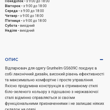
Понеділок -
з 9:00 до 18:00
відключення. Для зручності використання
Вівторок -
з 9:00 до 18:00
передбачена наявність коліщаток на корпусі, що
Середа -
з 9:00 до 18:00
підвищує його мобільність. Підошва виготовлена ​​з
Четвер -
з 9:00 до 18:00
П'ятниця -
з 9:00 до 18:00
нержавіючої сталі, завдяки чому, забезпечується її
Субота -
вихідний
довговічність. Вона стійка до корозій.
Неділя -
вихідний
Регулювання стійки. Відпарювач комплектується
щіткою для тканини. Також, є вішалка для одягу.
Стійку можна регулювати по висоті. У даній моделі,
все зроблено для вашого комфорту і зручності.
ОПИС
Надійний помічник. Завдяки відпарювачу Grunhelm GS
Відпарювач для одягу Grunhelm GS609C поєднує в
609 C ви завжди зможете швидко і ефективно
собі лаконічний дизайн, високий рівень ефективності
випрасувати будь-який одяг і розгладити складки
та максимально комфортне і просте управління.
будь-якої складності, завдяки потужній подачі пара.
Якісно продумана конструкція в стриманому стилі
Відпарювач стане вашим вірним помічником і значно
біло-зеленого кольору з підошвою з нержавіючої
спростить життя, виконуючи складну і монотонну
сталі відмінно справляється зі своїми
роботу за вас.
функціональними призначеннями і не залишає ніяких
складок на одязі.