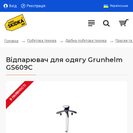
Вхід
Реєстрація
Українська
Побутова техніка
Дрібна побутова техніка
Праски та
Головна
Відпарювач для одягу Grunhelm
GS609C
В НАЯВНОСТІ