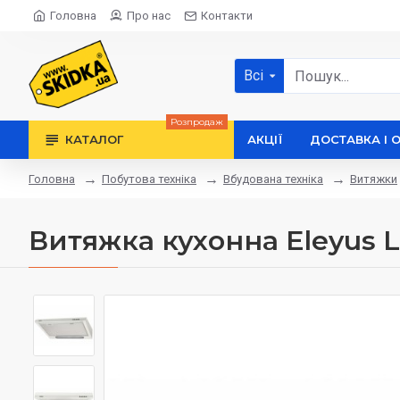
Головна
Про нас
Контакти
Всі
Розпродаж
КАТАЛОГ
АКЦІЇ
ДОСТАВКА І 
Побутова техніка
Вбудована техніка
Витяжки
Головна
Витяжка кухонна Eleyus Li