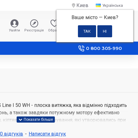
Киев
Українська
Ваше місто —
Киев
?
0 грн
Увійти
Реєстрація
Обране
Порівняння
0 800 305-990
 Line I 50 WH
- плоска витяжка, яка відмінно підходить
онь, а також завдяки потужному мотору ефективно
, кіптяву й різні випаровування, які утворювались при
сті від інтенсивності приготування можна вибрати
 0 відгуків
-
Написати відгук
видкостей за допомогою кнопок.