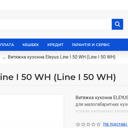
ОПЛАТА
КЕШБЕК
КРЕДИТ
ГАРАНТІЯ И СЕРВІС
Витяжка кухонна Eleyus Line I 50 WH (Line I 50 WH)
ne I 50 WH (Line I 50 WH)
Витяжка кухонна
ELEYUS
для малогабаритних кух
усуває неприємні запахи
приготуванні. В залежно
На підставі
одну з 3-х можливих ш