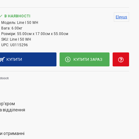
ладнана алюмінієвим фільтром, що захищає всі
В НАЯВНОСТІ
Eleyus
 жирових забруднень. При підключенні до центральної
Модель:
Line I 50 WH
на модель працює в режимі повного відводу повітря.
Вага:
6.00кг
ючення до вентиляційної шахти витяжка Eleyus Line
Розміри:
55.00см x 17.00см x 55.00см
SKU:
Line I 50 WH
і рециркуляції і нейтралізувати неприємні запахи.
UPC:
U0115296
КУПИТИ
КУПИТИ ЗАРАЗ
няння
ур'єром
а відділення
и отриманні