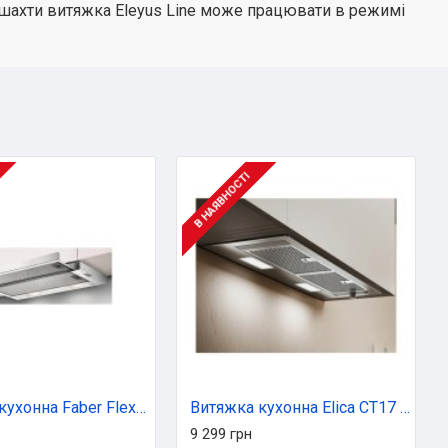
 шахти витяжка Eleyus Line може працювати в режимі
В НАЯВНОСТІ
Витяжка кухонна Faber Flexa Ng Glass W A60 (315.0635.107)
Витяжка кухонна Elica CT17 S IX/A/72
9 299 грн