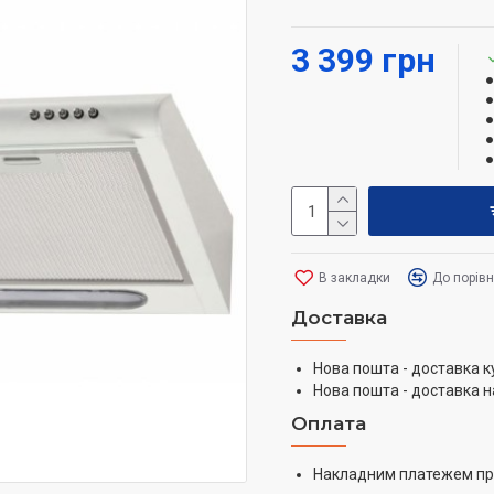
Витяжка Eleyus Line об
3 399 грн
внутрішні поверхні від
вентиляційної шахти да
При неможливості підкл
може працювати в режим
В закладки
До порів
Доставка
Нова пошта - доставка к
Нова пошта - доставка н
Оплата
Накладним платежем пр