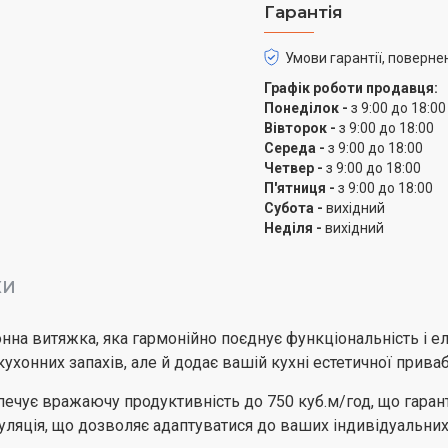
Гарантія
Умови гарантії, поверне
Графік роботи продавця:
Понеділок -
з 9:00 до 18:00
Вівторок -
з 9:00 до 18:00
Середа -
з 9:00 до 18:00
Четвер -
з 9:00 до 18:00
П'ятниця -
з 9:00 до 18:00
Субота -
вихідний
Неділя -
вихідний
КИ
нна витяжка, яка гармонійно поєднує функціональність і е
кухонних запахів, але й додає вашій кухні естетичної приваб
печує вражаючу продуктивність до 750 куб.м/год, що гаран
ляція, що дозволяє адаптуватися до ваших індивідуальних