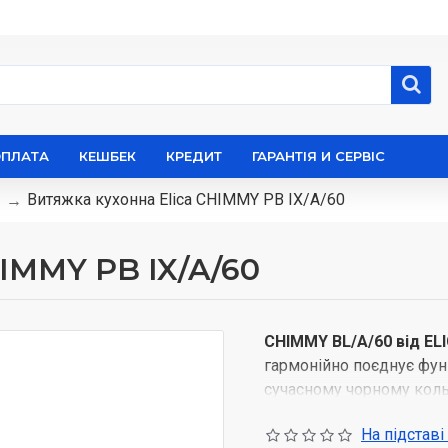
ОПЛАТА
КЕШБЕК
КРЕДИТ
ГАРАНТІЯ И СЕРВІС
Витяжка кухонна Elica CHIMMY PB IX/A/60
IMMY PB IX/A/60
CHIMMY BL/A/60 від EL
гармонійно поєднує функ
сучасному чорному кольо
кухонних запахів, але й 
На підставі