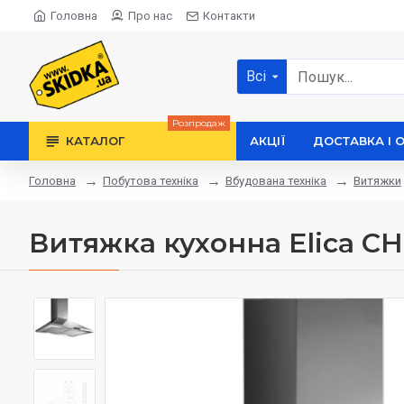
Головна
Про нас
Контакти
Всі
Розпродаж
КАТАЛОГ
АКЦІЇ
ДОСТАВКА І 
Побутова техніка
Вбудована техніка
Витяжки
Головна
Витяжка кухонна Elica CH