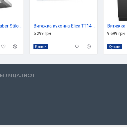
Витяжка кухонна Faber Stilo Smart X A60, нерж (325.0615.633)
Витяжка кухонна Elica TT14 LUX WH/A/60
5 299 грн
9 699 грн
Купити
Купити
РЕГЛЯДАЛИСЯ