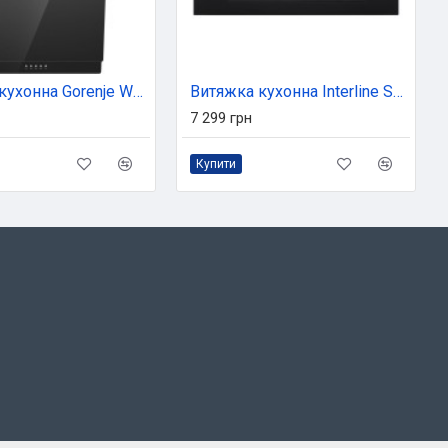
Витяжка кухонна Gorenje WHI629EB
Витяжка кухонна Interline SWAY BL A/60 GL/S
7 299 грн
Купити