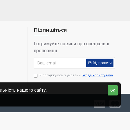
Підпишіться
І отримуйте новини про спеціальні
пропозиції
Відправити
Я погоджуюсь з умовами
Угода користувача
льність нашого сайту.
OK