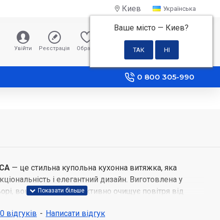
Киев
Українська
Ваше місто —
Киев
?
0 грн
Увійти
Реєстрація
Обране
Порівняння
0 800 305-990
ICA
— це стильна купольна кухонна витяжка, яка
ціональність і елегантний дизайн. Виготовлена у
рі, вона не тільки ефективно очищує повітря від
додає вашій кухні естетичної привабливості.
 0 відгуків
-
Написати відгук