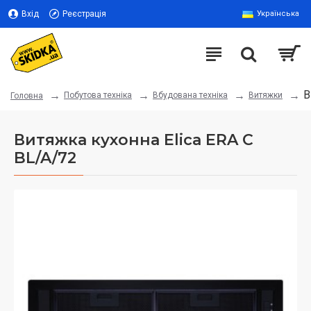
Вхід
Реєстрація
Українська
В
Побутова техніка
Вбудована техніка
Витяжки
Головна
Витяжка кухонна Elica ERA C
BL/A/72