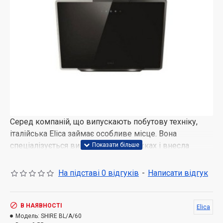
Серед компаній, що випускають побутову техніку,
італійська Elica займає особливе місце. Вона
спеціалізується виключно на витяжках і внесла
істотний внесок в те, щоб перетворити утилітарний
прилад в домінанту інтер'єру. Причому не тільки
На підставі 0 відгуків
-
Написати відгук
кухні. З тих пір, як набуло поширення нове
трактування житлового простору — поділ на денну та
нічну половини — і кухня органічно вписалася у
В НАЯВНОСТІ
Elica
вітальню і їдальню, витяжка стала окрасою парадної
Модель:
SHIRE BL/A/60