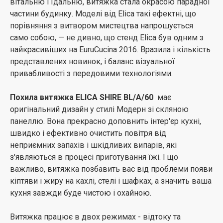
вітальню і їдальню, витяжка стала окрасою парадної
частини будинку. Моделі від Elica такі ефектні, що
порівняння з витвором мистецтва напрошується
само собою, — не дивно, що стенд Elica був одним з
найкрасивіших на EuruCucina 2016. Вразила і кількість
представлених новинок, і баланс візуальної
привабливості з передовими технологіями.
Похила витяжка ELICA SHIRE BL/A/60
має
оригінальний дизайн у стилі Модерн зі скляною
панеллю. Вона прекрасно доповнить інтер'єр кухні,
швидко і ефективно очистить повітря від
неприємних запахів і шкідливих випарів, які
з'являються в процесі приготування їжі. І що
важливо, витяжка позбавить вас від проблеми появи
кіптяви і жиру на кахлі, стелі і шафках, а значить ваша
кухня завжди буде чистою і охайною.
Витяжка працює в двох режимах - відтоку та