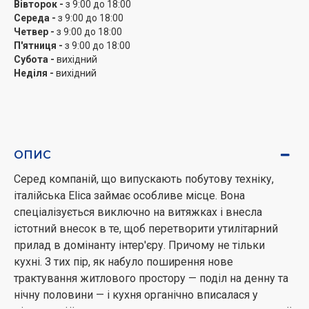
Вівторок -
з 9:00 до 18:00
забруднене повітря через витяжку виводиться в
Середа -
з 9:00 до 18:00
систему вентиляції, а на його місце надходить нове -
Четвер -
з 9:00 до 18:00
П'ятниця -
з 9:00 до 18:00
чисте і свіже. В режимі циркуляції повітря через
Субота -
вихідний
воздуховод надходить в витяжку, потім очищається
Неділя -
вихідний
за допомогою спеціальних фільтрів, а потім знову
повертається в приміщення.
Витяжка має 3 режими швидкості, які ви можете
використовувати в залежності від того, готуєте ви
ОПИС
одну страву або відразу декілька. Сенсорне
Серед компаній, що випускають побутову техніку,
управління дозволить зручно і легко вибирати
італійська Elica займає особливе місце. Вона
потрібні налаштування, а вбудоване освітлення стане
спеціалізується виключно на витяжках і внесла
в нагоді в темний час доби. ELICA SHIRE BL/A/60 – це
істотний внесок в те, щоб перетворити утилітарний
надійна витяжка, яка допоможе підтримати чистоту і
прилад в домінанту інтер'єру. Причому не тільки
свіжість повітря у вашій кухні, ставши прекрасним
кухні. З тих пір, як набуло поширення нове
доповненням інтер'єру.
трактування житлового простору — поділ на денну та
нічну половини — і кухня органічно вписалася у