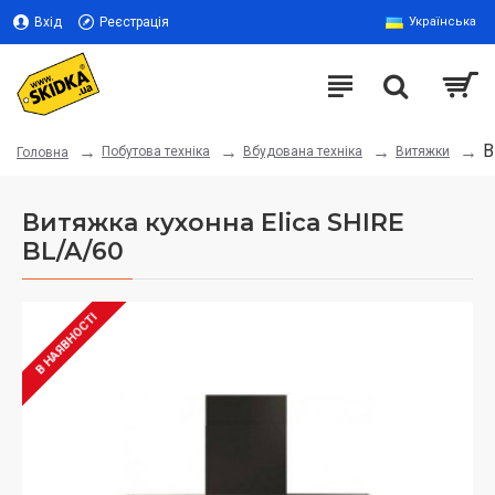
Вхід
Реєстрація
Українська
В
Побутова техніка
Вбудована техніка
Витяжки
Головна
Витяжка кухонна Elica SHIRE
BL/A/60
В НАЯВНОСТІ