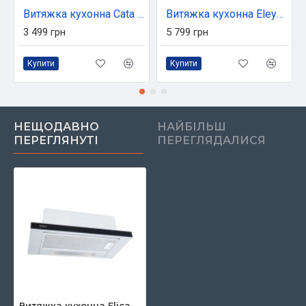
Витяжка кухонна Cata LF 2060 WH
Витяжка кухонна Eleyus BREEZE 1200 60 WH
3 499 грн
5 799 грн
Купити
Купити
НЕЩОДАВНО
НАЙБІЛЬШ
ПЕРЕГЛЯНУТІ
ПЕРЕГЛЯДАЛИСЯ
Витяжка кухонна Elica TT14 LUX GRVT/A/60