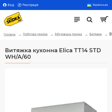
Вхід
Реєстрація
Українська
В
Побутова техніка
Вбудована техніка
Витяжки
Головна
Витяжка кухонна Elica TT14 STD
WH/A/60