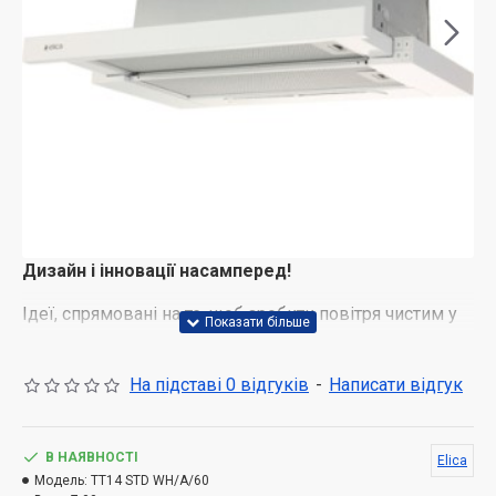
Дизайн і інновації насамперед!
Ідеї, спрямовані на те, щоб зробити повітря чистим у
всіх домівках світу. Вишукані матеріали та передові
технології разом з безперервним пошуком і
На підставі 0 відгуків
-
Написати відгук
експериментами – це суть бренду Elica.
В НАЯВНОСТІ
Elica
Модель:
TT14 STD WH/A/60