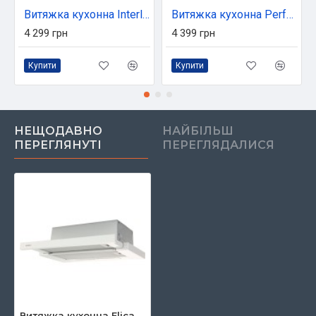
Витяжка кухонна Interline UNNA WH A/60 PB/2/T
Витяжка кухонна Perfelli DNS 6422 D 850 IV LED
4 299 грн
4 399 грн
Купити
Купити
НЕЩОДАВНО
НАЙБІЛЬШ
ПЕРЕГЛЯНУТІ
ПЕРЕГЛЯДАЛИСЯ
Витяжка кухонна Elica TT14 STD WH/A/60