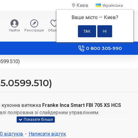
Киев
Українська
Ваше місто —
Киев
?
0 грн
Увійти
Реєстрація
Обране
Порівняння
0 800 305-990
0599.510)
5.0599.510)
 кухонна витяжка
Franke Inca Smart FBI 705 XS HCS
алі полірована зі слайдерним управлінням.
и:
650 м3/год в режимі вільного відводу повітря
 0 відгуків
-
Написати відгук