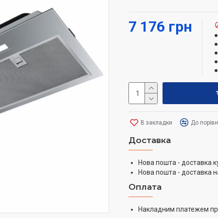
алюмінієві антижи
сучасний мінімалі
7 176 грн
механічне управлі
економне точкове 
В закладки
До порів
Доставка
Нова пошта - доставка к
Нова пошта - доставка н
Оплата
Накладним платежем пр