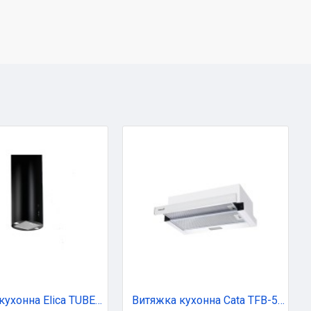
Витяжка кухонна Elica TUBE PRO ISLAND BL MAT/A/43
Витяжка кухонна Cata TFB-5160 WH (02034107)