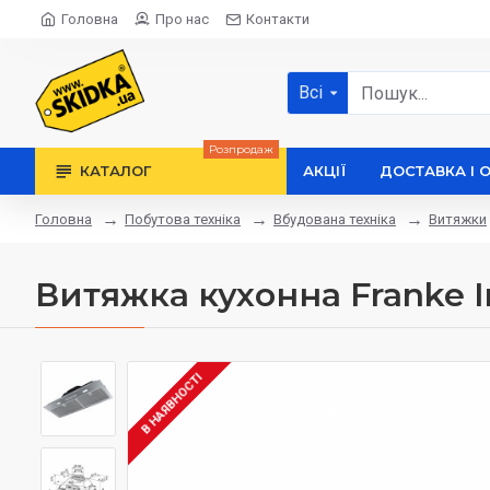
Головна
Про нас
Контакти
Всі
Розпродаж
КАТАЛОГ
АКЦІЇ
ДОСТАВКА І 
Побутова техніка
Вбудована техніка
Витяжки
Головна
Витяжка кухонна Franke In
В НАЯВНОСТІ