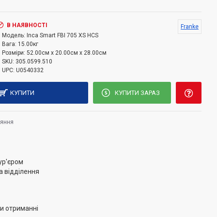
рові фільтри
стичний дизайн
ння типу Слайдер
В НАЯВНОСТІ
Franke
Модель:
Inca Smart FBI 705 XS HCS
LED освітлення
Вага:
15.00кг
Розміри:
52.00см x 20.00см x 28.00см
SKU:
305.0599.510
UPC:
U0540332
КУПИТИ
КУПИТИ ЗАРАЗ
няння
ур'єром
а відділення
и отриманні