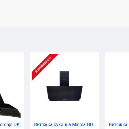
В НАЯВНОСТІ
Витяжка кухонна Gorenje DK63MCLB
Витяжка кухонна Minola HDN 6212 BL 700 LED (HDN6212BL700LED)