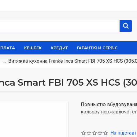
ОПЛАТА
КЕШБЕК
КРЕДИТ
ГАРАНТІЯ И СЕРВІС
Витяжка кухонна Franke Inca Smart FBI 705 XS HCS (305.
ca Smart FBI 705 XS HCS (30
Повныстю вбудовувана
кольору нержавіючої ст
Технічні характеристик
продуктивність до 
На підставі