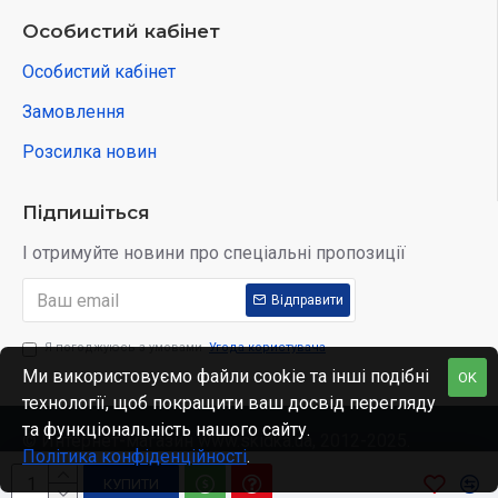
Особистий кабінет
Особистий кабінет
Замовлення
Розсилка новин
Підпишіться
І отримуйте новини про спеціальні пропозиції
Відправити
Я погоджуюсь з умовами
Угода користувача
Ми використовуємо файли cookie та інші подібні
OK
технології, щоб покращити ваш досвід перегляду
та функціональність нашого сайту.
© Интернет-магазин www.skidka.ua, 2012-2025.
Політика конфіденційності
.
КУПИТИ