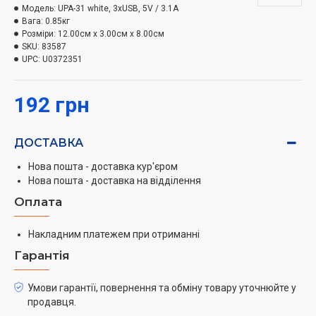
Модель:
UPA-31 white, 3xUSB, 5V / 3.1A
Вбудована Смарт-система розподілу струмів
Вага:
0.85кг
Вбудована мікросхема системи розподілу струмів
Розміри:
12.00см x 3.00см x 8.00см
визначає тип заряджуваного пристрою та сама
SKU:
83587
UPC:
U0372351
призначає найбільш безпечний і ефективний струм
для заряджання пристрою.
192 грн
Захист від перевантаження й короткого
замикання
ДОСТАВКА
Допомагає убезпечити пристрій, який заряджається, у
разі виникнення будь-яких проблем під час
Нова пошта - доставка кур'єром
заряджання.
Нова пошта - доставка на відділення
Оплата
Накладним платежем при отриманні
Гарантія
Умови гарантії, повернення та обміну товару уточнюйте у
продавця.