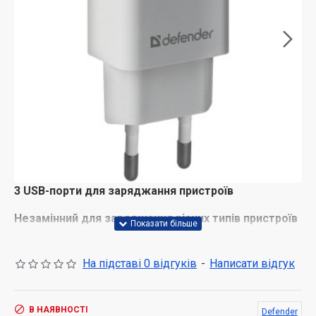
3 USB-порти для заряджання пристроїв
Незамінний для заряджання різних типів пристроїв
Вихідні параметри адаптера достатні для живлення
різних типів портативної електроніки (MP3, PMP, PDA,
На підставі 0 відгуків
-
Написати відгук
смартфони, цифрові фотокамери та ін.).
Компактна конструкція, що дає змогу активно
використовувати адаптер під час поїздок
В НАЯВНОСТІ
Defender