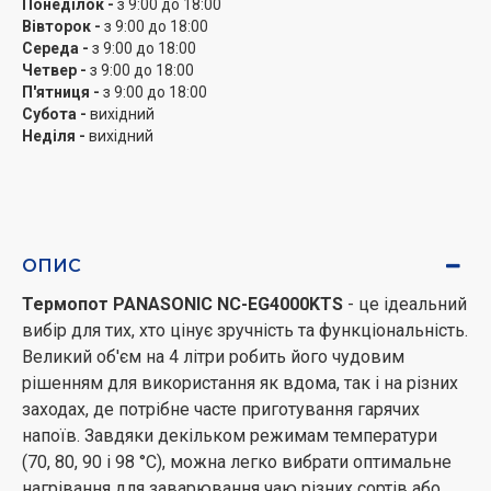
Понеділок -
з 9:00 до 18:00
Вівторок -
з 9:00 до 18:00
Середа -
з 9:00 до 18:00
Четвер -
з 9:00 до 18:00
П'ятниця -
з 9:00 до 18:00
Субота -
вихідний
Неділя -
вихідний
ОПИС
Термопот PANASONIC NC-EG4000KTS
- це ідеальний
вибір для тих, хто цінує зручність та функціональність.
Великий об'єм на 4 літри робить його чудовим
рішенням для використання як вдома, так і на різних
заходах, де потрібне часте приготування гарячих
напоїв. Завдяки декільком режимам температури
(70, 80, 90 і 98 °C), можна легко вибрати оптимальне
нагрівання для заварювання чаю різних сортів або