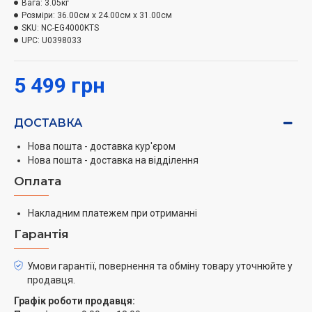
Вага:
3.05кг
Розміри:
36.00см x 24.00см x 31.00см
Подача води здійснюється через
вбудований
SKU:
NC-EG4000KTS
електричний насос,
що робить використання
UPC:
U0398033
термопоту безпечним та зручним. Достатньо піднести
чашку та натиснути кнопку для подачі води. Функція
5 499 грн
повторного кип'ятіння дозволяє швидко нагріти воду,
що остигнула, до потрібної температури. Спеціальне
вугільне антипригарне покриття
BINCHO
запобігає
ДОСТАВКА
появі накипу та полегшує догляд за приладом.
Нова пошта - доставка кур'єром
Нова пошта - доставка на відділення
Керування пристроєм інтуїтивно зрозуміле завдяки
кнопкам на панелі керування. Є
індикатори
Оплата
вибраного температурного режиму та таймера. Для
заварювання кави передбачено окремий режим із
Накладним платежем при отриманні
повільною подачею води. Функції автовідключення
Гарантія
за відсутності води та 6-годинний таймер
забезпечують додаткову безпеку та економію
Умови гарантії, повернення та обміну товару уточнюйте у
електроенергії.
продавця.
Графік роботи продавця: