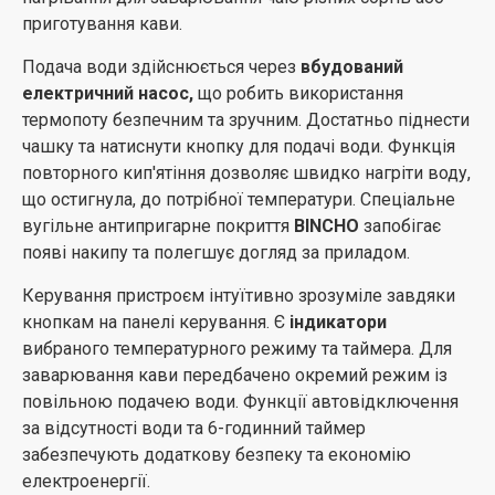
приготування кави.
Подача води здійснюється через
вбудований
електричний насос,
що робить використання
термопоту безпечним та зручним. Достатньо піднести
чашку та натиснути кнопку для подачі води. Функція
повторного кип'ятіння дозволяє швидко нагріти воду,
що остигнула, до потрібної температури. Спеціальне
вугільне антипригарне покриття
BINCHO
запобігає
появі накипу та полегшує догляд за приладом.
Керування пристроєм інтуїтивно зрозуміле завдяки
кнопкам на панелі керування. Є
індикатори
вибраного температурного режиму та таймера. Для
заварювання кави передбачено окремий режим із
повільною подачею води. Функції автовідключення
за відсутності води та 6-годинний таймер
забезпечують додаткову безпеку та економію
електроенергії.