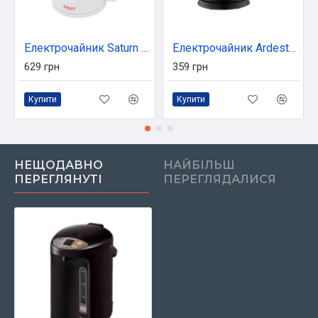
Електрочайник Saturn ST-EK8439U White/Blue
Електрочайник Ardesto EKL-T30
629 грн
359 грн
Купити
Купити
НЕЩОДАВНО
НАЙБІЛЬШ
ПЕРЕГЛЯНУТІ
ПЕРЕГЛЯДАЛИСЯ