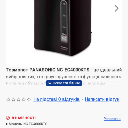
Термопот PANASONIC NC-EG4000KTS
- це ідеальний
вибір для тих, хто цінує зручність та функціональність.
Великий об'єм на 4 літри робить його чудовим
рішенням для використання як вдома, так і на різних
заходах, де потрібне часте приготування гарячих
На підставі 0 відгуків
-
Написати відгук
напоїв. Завдяки декільком режимам температури
(70, 80, 90 і 98 °C), можна легко вибрати оптимальне
нагрівання для заварювання чаю різних сортів або
В НАЯВНОСТІ
Panasonic
приготування кави.
Модель:
NC-EG4000KTS