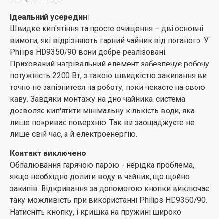
увімкнення і є індикатором роботи, після закінчення
Ідеальний усередині
процесу ви отримаєте звуковий сигнал. Довжина
Швидке кип'ятіння та просте очищення – дві основні
шнура 0,75 є оптимальною для великої або
вимоги, які відрізняють гарний чайник від поганого. У
маленької кухні, залишки намотуються на котушку в
Philips HD9350/90 вони добре реалізовані.
нижній частині підставки.
Прихований нагрівальний елемент забезпечує робочу
потужність 2200 Вт, з такою швидкістю закипання ви
точно не запізнитеся на роботу, поки чекаєте на свою
каву. Завдяки монтажу на дно чайника, система
дозволяє кип'ятити мінімальну кількість води, яка
лише покриває поверхню. Так ви заощаджуєте не
лише свій час, а й електроенергію.
Контакт виключено
Обпалювання гарячою парою - нерідка проблема,
якщо необхідно долити воду в чайник, що щойно
закипів. Відкривання за допомогою кнопки виключає
таку можливість при використанні Philips HD9350/90.
Натисніть кнопку, і кришка на пружині широко