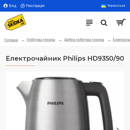
Вхід
Реєстрація
Українська
Побутова техніка
Дрібна побутова техніка
Електроч
Головна
Електрочайник Philips HD9350/90