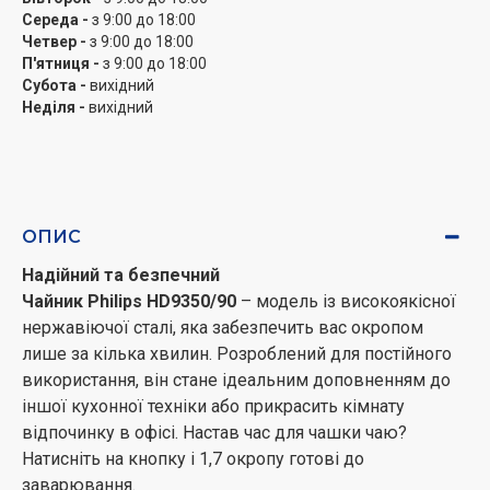
чайника. Прозора шкала під ручкою – відмінний
Середа -
з 9:00 до 18:00
спосіб контролю кількості води, орієнтуйтесь на
Четвер -
з 9:00 до 18:00
позначення та розраховуйте обсяг на кількість чашок.
П'ятниця -
з 9:00 до 18:00
Субота -
вихідний
Завжди чиста вода
Неділя -
вихідний
Чайник не лише гріє воду, а й стежить за її чистотою.
Фільтр від накипу утримує дрібні частинки розміром
до 200 мікрон, сюди входить сміття, що випадково
потрапило в чайник, або накип, що утворився від
використання нефільтрованої води. Для наповнення
ОПИС
Philips HD9350/90 можна відкрити кришку або залити
Надійний та безпечний
воду безпосередньо через носик, робіть так, як вам
Чайник Philips HD9350/90
– модель із високоякісної
зручно.
нержавіючої сталі, яка забезпечить вас окропом
Додаткові опції
лише за кілька хвилин. Розроблений для постійного
Система обертання на 360 градусів - відмінне
використання, він стане ідеальним доповненням до
рішення, якщо потрібно підходити до чайника з різних
іншої кухонної техніки або прикрасить кімнату
боків. Для шульги і правші, він зручний кожному,
відпочинку в офісі. Настав час для чашки чаю?
беріть і ставте Philips HD9350/90 як хочеться.
Натисніть на кнопку і 1,7 окропу готові до
Вбудоване підсвічування активується під час
заварювання.