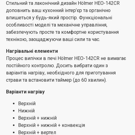
Стильний та лаконічний дизайн Hölmer HEO-142CR
Легке очищення та безпека
доповнить ваш кухонний інтер’єр та органічно
Користуватися моделлю HEO-142CR зручно та
впишеться у будь-який простір. Функціональні
безпечно. Корпус печі виконаний з нержавіючої сталі,
особливості моделі та механічне управління,
а дверцята оснащені термостійким склом. Внутрішня
забезпечують просте та комфортне користування
частина камери та дека мають антипригарне
технікою, заощаджуючи ваші сили та час.
покриття, що сприяє простому очищенню техніки. Піч
Нагрівальні елементи
можна протирати вологою мочалкою або серветкою
Процес випічки в печі Hölmer HEO-142CR не вимагає
для видалення пилу.
постійного контролю. Досить вибрати один з
Функціональність
варіантів нагріву, необхідного для приготування
Містка та функціональна електрична піч допоможе
страви та встановити таймер (до 60 хвилин).
швидко і якісно приготувати будь-який кулінарний
Варіанти нагріву
шедевр: соковиті овочі-гриль, запечене м’ясо, рибу
або апетитну курку на вертелі, з ароматної хрусткою
Верхній
скоринкою. Вибирайте необхідний режим: гриль,
Нижній
вертел, випічка, або запікання та готуйте із
Верхній + нижній
задоволенням. Hölmer HEO-142CR дозволяє не тільки
Верхній + нижній + конвекція
запікати, робити кулінарну випічку та готувати страви
Верхній + вертел