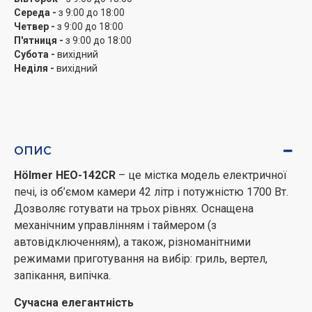
Hölmer HEO-142CR має механічний таймер з функцією
Середа -
з 9:00 до 18:00
Четвер -
з 9:00 до 18:00
автоматичного вимкнення. Максимальний
П'ятниця -
з 9:00 до 18:00
програмований цикл становить 60 хвилин. Після
Субота -
вихідний
закінчення встановленого періоду приготування, піч
Неділя -
вихідний
автоматично відключиться, сповістивши вас про
закінчення процесу готування звуковим сигналом.
Дана опція дає можливість спланувати час готування
та паралельно виконувати інші завдання.
ОПИС
Температура до 250°C
На лицьовій панелі електропечі розташований
Hölmer HEO-142CR
– це містка модель електричної
механічний регулятор температури. Термостат
печі, із об’ємом камери 42 літр і потужністю 1700 Вт.
дозволяє встановлювати температуру від 70°С до
Дозволяє готувати на трьох рівнях. Оснащена
250°С. Така можливість настройки теплового режиму
механічним управлінням і таймером (з
дозволяє готувати страви, як при сильному нагріванні
автовідключенням), а також, різноманітними
(при 250°С), так і при легкому термічному впливі.
режимами приготування на вибір: гриль, вертел,
Блюда не пригорають навіть при високій
запікання, випічка.
температурі, бо гаряче повітря всередині печі
Сучасна елегантність
розподіляється рівномірно.