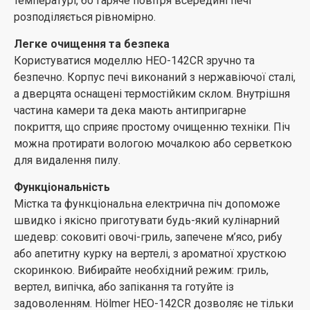
температурі, бо гаряче повітря всередині печі
рівномірне запікання великих шматків м’яса,
розподіляється рівномірно.
курки або риби
приготування кількох страв одночасно
Легке очищення та безпека
Користуватися моделлю HEO-142CR зручно та
Комфортна експлуатація
безпечно. Корпус печі виконаний з нержавіючої сталі,
Електрична піч Hölmer HEO-142CR проста в догляді та
а дверцята оснащені термостійким склом. Внутрішня
експлуатації, встановлюється на будь-яку рівну
частина камери та дека мають антипригарне
поверхню. Працює від мережі 220 В, довжини шнура
покриття, що сприяє простому очищенню техніки. Піч
в 1 м цілком достатньо для зручного розміщення на
можна протирати вологою мочалкою або серветкою
кухні та комфортної роботи.
для видалення пилу.
Функціональність
Містка та функціональна електрична піч допоможе
швидко і якісно приготувати будь-який кулінарний
шедевр: соковиті овочі-гриль, запечене м’ясо, рибу
або апетитну курку на вертелі, з ароматної хрусткою
скоринкою. Вибирайте необхідний режим: гриль,
вертел, випічка, або запікання та готуйте із
задоволенням. Hölmer HEO-142CR дозволяє не тільки