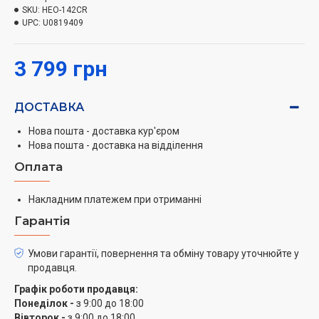
доповнить ваш кухонний інтер’єр та органічно
SKU:
HEO-142CR
впишеться у будь-який простір. Функціональні
UPC:
U0819409
особливості моделі та механічне управління,
забезпечують просте та комфортне користування
3 799 грн
технікою, заощаджуючи ваші сили та час.
Нагрівальні елементи
ДОСТАВКА
Процес випічки в печі Hölmer HEO-142CR не вимагає
постійного контролю. Досить вибрати один з
Нова пошта - доставка кур'єром
Нова пошта - доставка на відділення
варіантів нагріву, необхідного для приготування
страви та встановити таймер (до 60 хвилин).
Оплата
Варіанти нагріву
Накладним платежем при отриманні
Гарантія
Верхній
Нижній
Умови гарантії, повернення та обміну товару уточнюйте у
Верхній + нижній
продавця.
Верхній + нижній + конвекція
Верхній + вертел
Графік роботи продавця:
Понеділок -
з 9:00 до 18:00
Таймер до 60 хвилин (з автовідключенням)
Вівторок -
з 9:00 до 18:00