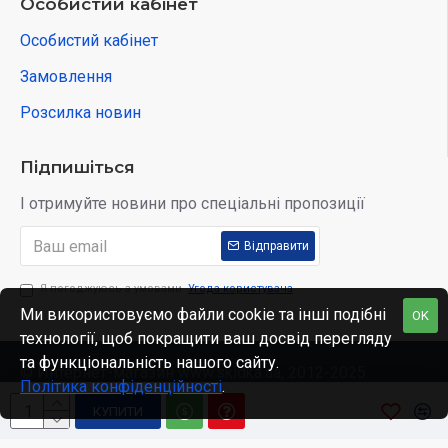
Особистий кабінет
Особистий кабінет
Замовлення
Розсилка новин
Підпишіться
І отримуйте новини про спеціальні пропозиції
Відправити
Я погоджуюсь з умовами
Угода користувача
Ми використовуємо файли cookie та інші подібні
OK
технології, щоб покращити ваш досвід перегляду
та функціональність нашого сайту.
© Интернет-магазин www.skidka.ua, 2012-2025.
Політика конфіденційності
.
КУПИТИ