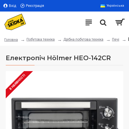
Вхід
Реєстрація
Українська
Побутова техніка
Дрібна побутова техніка
Печі
Головна
Електропіч Hölmer HEO-142CR
В НАЯВНОСТІ