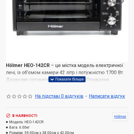
Hölmer HEO-142CR
– це містка модель електричної
печі, із об’ємом камери 42 літр і потужністю 1700 Вт.
Дозволяє готувати на трьох рівнях. Оснащена
механічним управлінням і таймером (з
автовідключенням), а також, різноманітними
На підставі 0 відгуків
-
Написати відгук
режимами приготування на вибір: гриль, вертел,
запікання, випічка.
В НАЯВНОСТІ
Hölmer
Сучасна елегантність
Модель:
HEO-142CR
Стильний та лаконічний дизайн Hölmer HEO-142CR
Вага:
6.00кг
Розміри:
59.00см x 38.00см x 42.00см