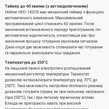
на грилі, але й розігрівати вже приготовлені.
Таймер до 60 хвилин (з автовідключенням)
Конвекція
Hölmer HEO-142CR має механічний таймер з функцією
Завдяки наявності функції «Конвекція», всередині
автоматичного вимкнення. Максимальний
печі створюється безперервний потік гарячого
програмований цикл становить 60 хвилин. Після
повітря, що сприяє рівномірному прогріванню та
закінчення встановленого періоду приготування, піч
запіканню страв. Ця функція у поєднанні з верхнім
автоматично відключиться, сповістивши вас про
або нижнім нагрівом (або комбінованим), забезпечує
закінчення процесу готування звуковим сигналом.
відмінний результат приготування. Знизу продукти не
Дана опція дає можливість спланувати час готування
підгорають, а зверху покриваються красивою
та паралельно виконувати інші завдання.
апетитною скоринкою. Конвекція – один з
Температура до 250°C
найпопулярніших і корисних режимів роботи
На лицьовій панелі електропечі розташований
електропечі.
механічний регулятор температури. Термостат
Застосування режиму «Конвекція»
дозволяє встановлювати температуру від 70°С до
250°С. Така можливість настройки теплового режиму
надання страві хрусткої скоринки
дозволяє готувати страви, як при сильному нагріванні
пропікання продуктів з усіх боків (особливо-
(при 250°С), так і при легкому термічному впливі.
кулінарна випічка)
Блюда не пригорають навіть при високій
сушка сухарів, фруктів, горіхів або м’яса