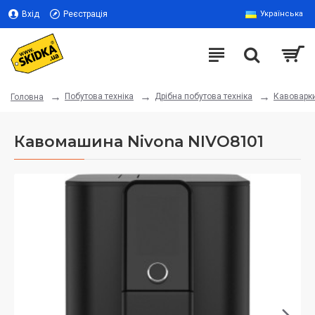
Вхід
Реєстрація
Українська
Побутова техніка
Дрібна побутова техніка
Кавоварк
Головна
Кавомашина Nivona NIVO8101