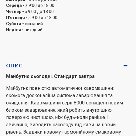
Середа -
з 9:00 до 18:00
колись почалося з системи Aromatica. Компанія Nivona
Четвер -
з 9:00 до 18:00
завжди фокусувалася на одному: на смаку та його
П'ятниця -
з 9:00 до 18:00
можливостях. Технологія не повинна диктувати смак
Субота -
вихідний
кави, вона повинна відкривати весь світ кави. Чи то
Неділя -
вихідний
капучино, чи то еспресо, чи то швидка кава для
початку дня. Відповідно, система Aroma Balance
System тепер може безпосередньо впливати на
процес заварювання. Новий блок заварювання серії
8000 розширює цю ідею новими можливостями.
ОПИС
Майбутнє сьогодні. Стандарт завтра
Майбутнє повністю автоматичної кавомашини:
якомога досконаліша система заварювання та
очищення. Кавомашини серії 8000 оснащені новим
блоком заварювання, який робить внутрішню
поверхню чистішою, ніж будь-коли раніше. І,
звичайно, виводить насолоду від кави на новий
рівень. Завдяки новому гармонійному смаковому