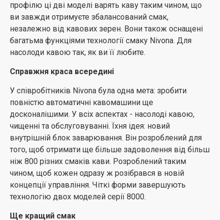
профілю ці дві моделі варять каву таким чином, що
ви завжди отримуєте збалансований смак,
незалежно від кавових зерен. Вони також оснащені
багатьма функціями технології смаку Nivona. Для
насолоди кавою так, як ви її любите.
Справжня краса всередині
У співробітників Nivona була одна мета: зробити
повністю автоматичні кавомашини ще
досконалішими. У всіх аспектах - насолоді кавою,
чищенні та обслуговуванні. Їхня ідея: новий
внутрішній блок заварювання. Він розроблений для
того, щоб отримати ще більше задоволення від більш
ніж 800 різних смаків кави. Розроблений таким
чином, щоб кожен одразу ж розібрався в новій
концепції управління. Чіткі форми завершують
технологію двох моделей серії 8000.
Ще кращий смак