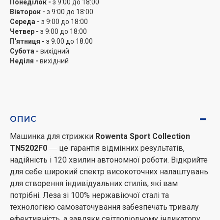
Понеділок -
з 9:00 до 18:00
Високоефективна стрижка
Вівторок -
з 9:00 до 18:00
Середа -
з 9:00 до 18:00
Леза з нержавіючої сталі з титановим покриттям і
Четвер -
з 9:00 до 18:00
потужний двигун забезпечують ідеальну стрижку
П'ятниця -
з 9:00 до 18:00
одним рухом навіть на густому волоссі.
Субота -
вихідний
Неділя -
вихідний
Точний стиль
Дві регульовані насадки для волосся пропонують 29
різних довжин стрижки (від 0,5 до 30 мм) для
індивідуального стилю саме так, як ви хочете.
ОПИС
Тривала ефективність
Машинка для стрижки
Rowenta Sport Collection
TN5202F0
― це гарантія відмінних результатів,
Леза зі 100% нержавіючої сталі та технологія
надійність і 120 хвилин автономної роботи. Відкрийте
самозаточування лез гарантують ідеальну та тривалу
для себе широкий спектр високоточних налаштувань
ефективність підстригання.
для створення індивідуальних стилів, які вам
потрібні. Леза зі 100% нержавіючої сталі та
технологією самозаточування забезпечать тривалу
ефективність, а завдяки світлодіодному індикатору