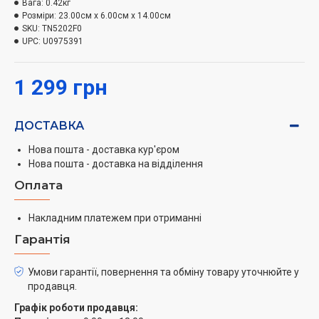
Вага:
0.42кг
відслідковувати рівень заряду.
Розміри:
23.00см x 6.00см x 14.00см
Абсолютний комфорт використання
SKU:
TN5202F0
UPC:
U0975391
Компактна конструкція забезпечує легке
використання, з можливістю використання від
1 299 грн
проводу/без проводу та знімними лезами, які можна
мити, для легкого чищення та покращення гігієни.
ДОСТАВКА
Надзвичайна автономність
Нова пошта - доставка кур'єром
Літій-іонний акумулятор забезпечує до 120 хвилин
Нова пошта - доставка на відділення
автономної роботи — або 2 місяці без стресу та
Оплата
підзарядки — плюс швидке заряджання протягом 90
хвилин.
Накладним платежем при отриманні
Гарантія
Індикатор заряду батареї
Світлодіодний індикатор батареї дозволяє легко
Умови гарантії, повернення та обміну товару уточнюйте у
перевірити стан батареї, щоб бути спокійним.
продавця.
Машинка не сяде в незручний момент!
Графік роботи продавця: