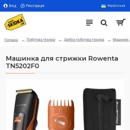
Вхід
Реєстрація
Українська
Побутова техніка
Дрібна побутова техніка
Машинки 
Головна
Машинка для стрижки Rowenta
TN5202F0