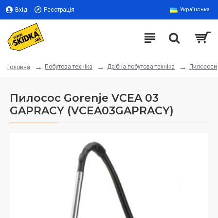
Вхід
Реєстрація
Українська
Побутова техніка
Дрібна побутова техніка
Пилососи
Головна
Пилосос Gorenje VCEA 03
GAPRACY (VCEA03GAPRACY)