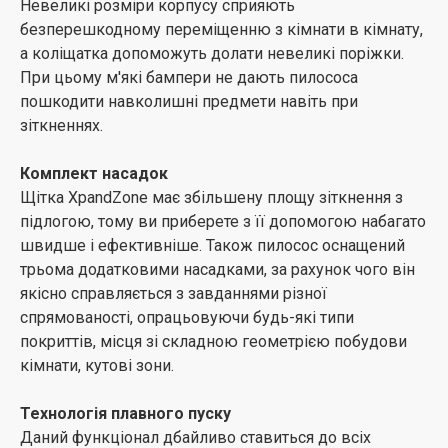
Невеликі розміри корпусу сприяють
безперешкодному переміщенню з кімнати в кімнату,
а коліщатка допоможуть долати невеликі поріжки.
При цьому м'які бампери не дають пилососа
пошкодити навколишні предмети навіть при
зіткненнях.
Комплект насадок
Щітка XpandZone має збільшену площу зіткнення з
підлогою, тому ви приберете з її допомогою набагато
швидше і ефективніше. Також пилосос оснащений
трьома додатковими насадками, за рахунок чого він
якісно справляється з завданнями різної
спрямованості, опрацьовуючи будь-які типи
покриттів, місця зі складною геометрією побудови
кімнати, кутові зони.
Технологія плавного пуску
Даний функціонал дбайливо ставиться до всіх