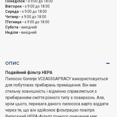
Понеділок -
з 9:00 до 18:00
а коліщатка допоможуть долати невеликі поріжки.
Вівторок -
з 9:00 до 18:00
При цьому м'які бампери не дають пилососа
Середа -
з 9:00 до 18:00
Четвер -
з 9:00 до 18:00
пошкодити навколишні предмети навіть при
П'ятниця -
з 9:00 до 18:00
зіткненнях.
Субота -
вихідний
Неділя -
вихідний
Комплект насадок
Щітка XpandZone має збільшену площу зіткнення з
підлогою, тому ви приберете з її допомогою набагато
швидше і ефективніше. Також пилосос оснащений
трьома додатковими насадками, за рахунок чого він
ОПИС
якісно справляється з завданнями різної
Подвійний фільтр НЕРА
спрямованості, опрацьовуючи будь-які типи
Пилосос Gorenje VCEA03GAPRACY використовується
покриттів, місця зі складною геометрією побудови
для побутових прибирань приміщення. Він має
кімнати, кутові зони.
стильну зовнішність і відмінно справляється з
прибиранням сміття різного типу з поверхонь. Але,
Технологія плавного пуску
крім цього, перевага даного пилососа варто віддати
Даний функціонал дбайливо ставиться до всіх
через те, що він здійснює фільтрацію повітря.
складових техніки, тому двигун і все прилеглі частини
Випускний НЕРА-фільтр тонкого очищення має