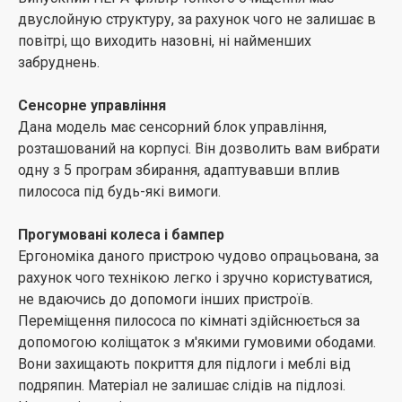
будуть зношуватися набагато повільніше. Акуратний
двуслойную структуру, за рахунок чого не залишає в
плавний пуск поступово підвищує навантаження, а це
повітрі, що виходить назовні, ні найменших
набагато комфортніше для приладу, ніж різкий
забруднень.
запуск.
Сенсорне управління
Автозмотування дроти
Дана модель має сенсорний блок управління,
Автоматичне змотування підвищує комфорт
розташований на корпусі. Він дозволить вам вибрати
використання пилососа, тому що воно не вимагає від
одну з 5 програм збирання, адаптувавши вплив
вас ручного збору шнура. Ви економите час і сили,
пилососа під будь-які вимоги.
витрачаючи їх на дійсно важливі завдання.
Прогумовані колеса і бампер
Ергономіка даного пристрою чудово опрацьована, за
рахунок чого технікою легко і зручно користуватися,
не вдаючись до допомоги інших пристроїв.
Переміщення пилососа по кімнаті здійснюється за
допомогою коліщаток з м'якими гумовими ободами.
Вони захищають покриття для підлоги і меблі від
подряпин. Матеріал не залишає слідів на підлозі.