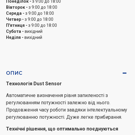
Понеділок -
з 9:00 до 18:00
2-ступеневе регулювання потужності
Вівторок -
з 9:00 до 18:00
Середа -
з 9:00 до 18:00
Достатній час роботи для прибирання у великій
Четвер -
з 9:00 до 18:00
квартирі. Можливість увімкнення режиму Boost.
П'ятниця -
з 9:00 до 18:00
Субота -
вихідний
Настінний тримач із можливістю заряду
Неділя -
вихідний
Настінний тримач дає змогу швидко та легко
помістити апарат на зберігання. Зручне ввімкнення
заряду шляхом простого підвішування апарата.
ОПИС
Інтуїтивно зрозумілі повідомлення та індикація
заряду
Технологія Dust Sensor
Видача повідомлень про режими роботи та
Автоматичне визначення рівня запиленості з
несправності за допомогою наочного світлодіодного
регулюванням потужності залежно від нього.
індикатора. Наочний індикатор стану заряду.
Продовження часу роботи завдяки інтелектуальному
регулюванню потужності. Дуже легке прибирання.
Технічні рішення, що оптимально поєднуються