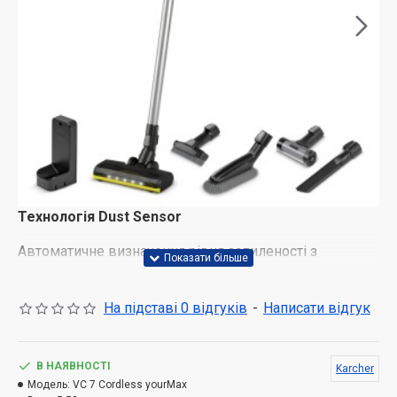
Технологія Dust Sensor
Автоматичне визначення рівня запиленості з
регулюванням потужності залежно від нього.
Продовження часу роботи завдяки інтелектуальному
На підставі 0 відгуків
-
Написати відгук
регулюванню потужності. Дуже легке прибирання.
Технічні рішення, що оптимально поєднуються
В НАЯВНОСТІ
Karcher
Потужний акумулятор напругою 25,2 В оптимально
Модель:
VC 7 Cordless yourMax