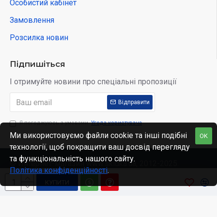
Особистий кабінет
Замовлення
Розсилка новин
Підпишіться
І отримуйте новини про спеціальні пропозиції
Відправити
Я погоджуюсь з умовами
Угода користувача
Ми використовуємо файли cookie та інші подібні
OK
технології, щоб покращити ваш досвід перегляду
та функціональність нашого сайту.
© Интернет-магазин www.skidka.ua, 2012-2025.
Політика конфіденційності
.
КУПИТИ