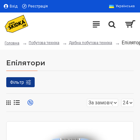
Вхід
Реєстрація
Українська
Епілято
Побутова техніка
Дрібна побутова техніка
Головна
Епілятори
Фільтр