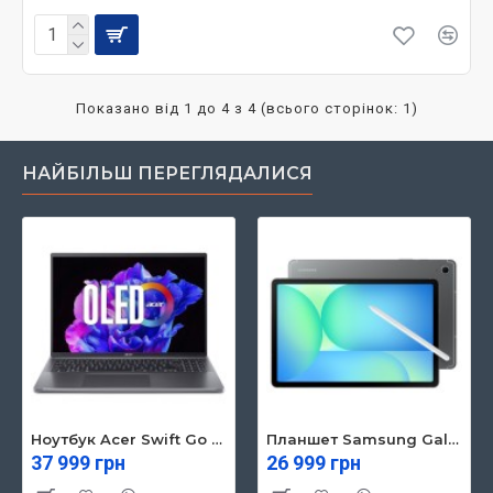
Показано від 1 до 4 з 4 (всього сторінок: 1)
НАЙБІЛЬШ ПЕРЕГЛЯДАЛИСЯ
Ноутбук Acer Swift Go 16 SFG16-71 (NX.KVZEU.003)
Планшет Samsung Galaxy Tab S10 FE 5G 8/128GB Gray (SM-X526BZAREUC)
37 999 грн
26 999 грн