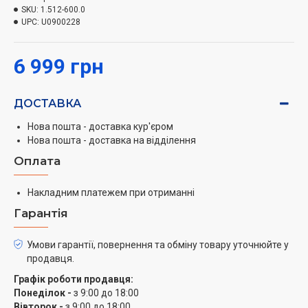
пластинчасту підошву, що гарантує чудові результати
SKU:
1.512-600.0
прибирання. Серветка для підлоги легко
UPC:
U0900228
встановлюється на цій насадці за допомогою
липучки і швидко знімається без контакту з брудом.
6 999 грн
Пароочисник SC 2 EasyFix забезпечує прибирання без
застосування побутової хімії та має універсальні
ДОСТАВКА
можливості. Під час ретельного очищення твердих
поверхонь знищуються до 99,99 % вірусів* і
Нова пошта - доставка кур'єром
поширених у побуті бактерій**. Широкий асортимент
Нова пошта - доставка на відділення
аксесуарів дає змогу вирішувати найрізноманітніші
Оплата
завдання прибирання - очищати керамічну плитку у
ванній, плиту і витяжку на кухні тощо. При цьому
Накладним платежем при отриманні
апарат здатний навіть видаляти стійкі забруднення з
Гарантія
вузьких щілин.
Умови гарантії, повернення та обміну товару уточнюйте у
продавця.
Графік роботи продавця:
Понеділок -
з 9:00 до 18:00
Вівторок -
з 9:00 до 18:00