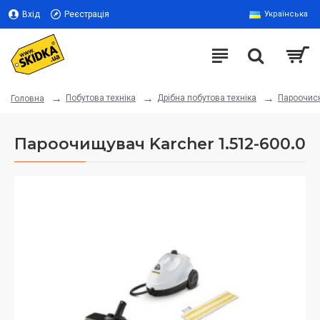
Вхід
Реєстрація
Українська
Побутова техніка
Дрібна побутова техніка
Пароочис
Головна
Пароочищувач Karcher 1.512-600.0