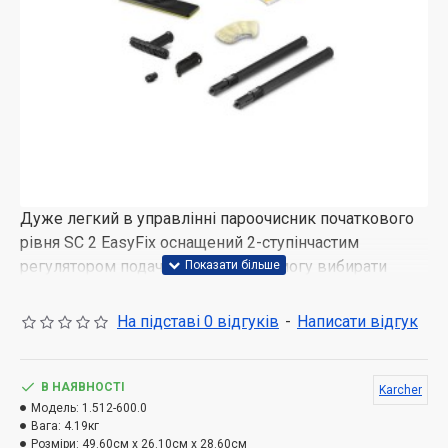
Дуже легкий в управлінні пароочисник початкового
рівня SC 2 EasyFix оснащений 2-ступінчастим
регулятором подачі пари, що дає змогу вибирати
режим, оптимальний для очищення різних поверхонь
від різних забруднень. Зручність прибирання
На підставі 0 відгуків
-
Написати відгук
підвищується завдяки практичній можливості
зберігати приладдя на корпусі апарата, а також
"запаркувати" насадку для підлоги на час перерви в
В НАЯВНОСТІ
Karcher
роботі. Насадка для підлоги EasyFix оснащена
Модель:
1.512-600.0
Вага:
4.19кг
шарніром, що полегшує виконання робіт, і має
Розміри:
49.60см x 26.10см x 28.60см