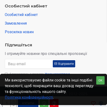
Особистий кабінет
Особистий кабінет
Замовлення
Розсилка новин
Підпишіться
І отримуйте новини про спеціальні пропозиції
Відправити
Я погоджуюсь з умовами
Угода користувача
Ми використовуємо файли cookie та інші подібні
OK
технології, щоб покращити ваш досвід перегляду
та функціональність нашого сайту.
© Интернет-магазин www.skidka.ua, 2012-2025.
Політика конфіденційності
.
КУПИТИ