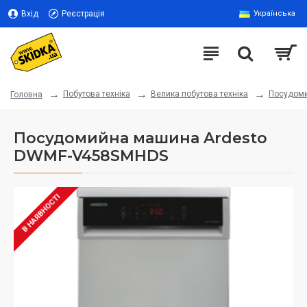
Вхід
Реєстрація
Українська
Побутова техніка
Велика побутова техніка
Посудом
Головна
Посудомийна машина Ardesto
DWMF-V458SMHDS
В НАЯВНОСТІ