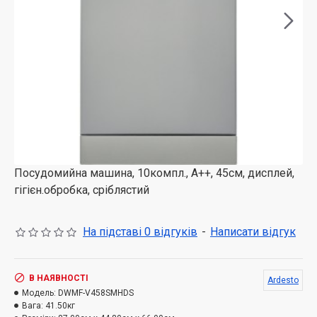
Посудомийна машина, 10компл., А++, 45см, дисплей,
гігієн.обробка, сріблястий
На підставі 0 відгуків
-
Написати відгук
В НАЯВНОСТІ
Ardesto
Модель:
DWMF-V458SMHDS
Вага:
41.50кг