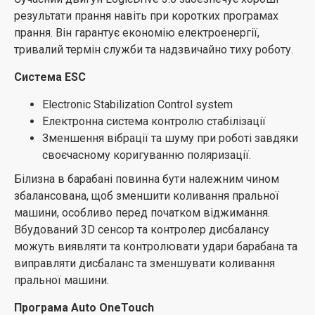
барабану.
результати прання навіть при коротких програмах
прання. Він гарантує економію електроенергії,
Плазмове безшовне зварювання
тривалий термін служби та надзвичайно тиху роботу.
Італійський процес безшовного плазмового
Система ESC
зварювання забезпечує більш високу міцність
зварювання, а також гладке зварювальне з’єднання,
Electronic Stabilization Control system
таким чином ефективніше захищаючи білизну від
Електронна система контролю стабілізації
пошкоджень.
Зменшення вібрації та шуму при роботі завдяки
своєчасному коригуванню поляризації.
SteamPower PRO – прання з парою
Білизна в барабані повинна бути належним чином
Видалення бактерій та глибоке очищення для
збалансована, щоб зменшити коливання пральної
збереження вашого здоров’я.
машини, особливо перед початком віджимання.
Рівень стерилізації >99,9%
Вбудований 3D сенсор та контролер дисбалансу
Знищення кліщів >99,9%
можуть виявляти та контролювати удари барабана та
Знищення кліщів на дитячому одязі, іграшках
виправляти дисбаланс та зменшувати коливання
тощо під дією високої температури.
пральної машини.
Система пароутворення гарантує ідеально чисту та
Програма Auto OneTouch
повністю продезінфіковану білизну, яка практично не