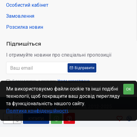
Особистий кабінет
Замовлення
Розсилка новин
Підпишіться
І отримуйте новини про спеціальні пропозиції
Відправити
Я погоджуюсь з умовами
Угода користувача
Ми використовуємо файли cookie та інші подібні
OK
технології, щоб покращити ваш досвід перегляду
та функціональність нашого сайту.
© Интернет-магазин www.skidka.ua, 2012-2025.
Політика конфіденційності
.
КУПИТИ