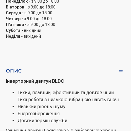
Понеділок -
з 9:00 до 18:00
без необхідності подальшого втручання.
Вівторок -
з 9:00 до 18:00
Середа -
з 9:00 до 18:00
Зважування
Четвер -
з 9:00 до 18:00
Розрахунок води
П'ятниця -
з 9:00 до 18:00
Субота -
вихідний
Розрахунок часу
Неділя -
вихідний
Оптимальна програма
Полоскання та оберти віджимання
Іноді буває складно самостійно вибрати оптимальну
програму для прання білизни. За лічені секунди
інтелектуальна програма Auto OneTouch ефективно
ОПИС
допомагає у виборі параметрів прання – визначивши
Інверторний двигун BLDC
вагу завантаження, вона пропонує оптимальний час і
температуру. Це чудове рішення для людей, які
Тихий, плавний, ефективний та довговічний.
завжди зайняті та цінують щоденний комфорт.
Тиха робота з низькою вібрацією навіть вночі.
Низький рівень шуму
Великий пральний барабан
Енергозбереження
Більший простір для прання, більша сила прання,
Довгий термін служби
кращий ефект прання завдяки надвеликому
Сучасний двигун LogicDrive 3.0 забезпечує хороші