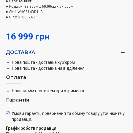
Вага:
65.00кг
прання. Він гарантує економію електроенергії,
Розміри:
88.80см x 60.00см x 67.00см
тривалий термін служби та надзвичайно тиху роботу.
SKU:
WHG814DD1LG
UPC:
U1056743
Система ESC
16 999 грн
Electronic Stabilization Control system
Електронна система контролю стабілізації
Зменшення вібрації та шуму при роботі завдяки
ДОСТАВКА
своєчасному коригуванню поляризації.
Нова пошта - доставка кур'єром
Білизна в барабані повинна бути належним чином
Нова пошта - доставка на відділення
збалансована, щоб зменшити коливання пральної
Оплата
машини, особливо перед початком віджимання.
Вбудований 3D сенсор та контролер дисбалансу
Накладним платежем при отриманні
можуть виявляти та контролювати удари барабана та
Гарантія
виправляти дисбаланс та зменшувати коливання
пральної машини.
Умови гарантії, повернення та обміну товару уточнюйте у
продавця.
Програма Auto OneTouch
Графік роботи продавця:
Одна клавіша для запуску розумного режиму прання