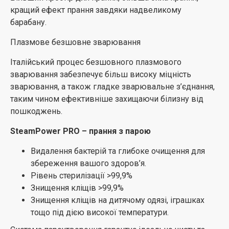
Висока температура всередині пральної машини
кращий ефект прання завдяки надвеликому
більше не є проблемою. Дверцята з двошаровим
барабану.
покриттям ізолюють тепло та захищають від опіків.
Плазмове безшовне зварювання
Ви можете бути впевнені, що ваша дитина може
безпечно торкатися скла дверцят без ризику
Італійський процес безшовного плазмового
отримати опіки.
зварювання забезпечує більш високу міцність
зварювання, а також гладке зварювальне з’єднання,
Широкі хромовані двері 520 мм
таким чином ефективніше захищаючи білизну від
Зовнішній вигляд більш розкішний і гарний.
пошкоджень.
Збільшений завантажувальний люк 330 мм
SteamPower PRO – прання з парою
Легке завантаження та виймання білизни.
Видалення бактерій та глибоке очищення для
збереження вашого здоров’я.
Великий отвір дверей – проста деталь у
Рівень стерилізації >99,9%
повсякденному житті, але надзвичайно практична,
Знищення кліщів >99,9%
коли справа доходить до завантаження або
Знищення кліщів на дитячому одязі, іграшках
вивантаження великих речей, таких як ковдри,
тощо під дією високої температури.
постільна білизна чи рушники.