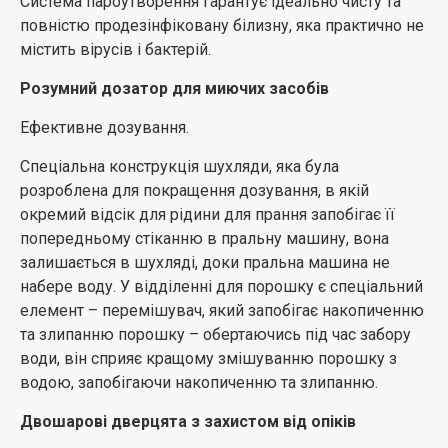
Система пароутворення гарантує ідеально чисту та
Клас енергоспоживання А+++
повністю продезінфіковану білизну, яка практично не
містить вірусів і бактерій.
Обирайте пральну машину з дуже високим класом
енергоспоживання. Ваші рахунки будуть нижчими,
Розумний дозатор для миючих засобів
оскільки ви заощаджуватимете на кожному циклі
Ефективне дозування.
прання. Пральні машини класу А+++ споживають на
42% менше енергії, ніж пральні машини класу А, що
Спеціальна конструкція шухляди, яка була
означає економію енергії на 93 циклах прання на рік.
розроблена для покращення дозування, в якій
Впливайте на свої заощадження!
окремий відсік для рідини для прання запобігає її
попередньому стіканню в пральну машину, вона
залишається в шухляді, доки пральна машина не
набере воду. У відділенні для порошку є спеціальний
елемент – перемішувач, який запобігає накопиченню
та злипанню порошку – обертаючись під час забору
води, він сприяє кращому змішуванню порошку з
водою, запобігаючи накопиченню та злипанню.
Двошарові дверцята з захистом від опіків