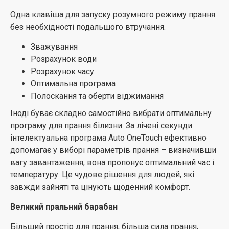
містить вірусів і бактерій.
Одна клавіша для запуску розумного режиму прання
без необхідності подальшого втручання.
Розумний дозатор для миючих засобів
Зважування
Ефективне дозування.
Розрахунок води
Спеціальна конструкція шухляди, яка була
Розрахунок часу
розроблена для покращення дозування, в якій
Оптимальна програма
окремий відсік для рідини для прання запобігає її
Полоскання та оберти віджимання
попередньому стіканню в пральну машину, вона
Іноді буває складно самостійно вибрати оптимальну
залишається в шухляді, доки пральна машина не
програму для прання білизни. За лічені секунди
набере воду. У відділенні для порошку є спеціальний
інтелектуальна програма Auto OneTouch ефективно
елемент – перемішувач, який запобігає накопиченню
допомагає у виборі параметрів прання – визначивши
та злипанню порошку – обертаючись під час забору
вагу завантаження, вона пропонує оптимальний час і
води, він сприяє кращому змішуванню порошку з
температуру. Це чудове рішення для людей, які
водою, запобігаючи накопиченню та злипанню.
завжди зайняті та цінують щоденний комфорт.
Двошарові дверцята з захистом від опіків
Великий пральний барабан
Більш безпечні у використанні.
Більший простір для прання, більша сила прання,