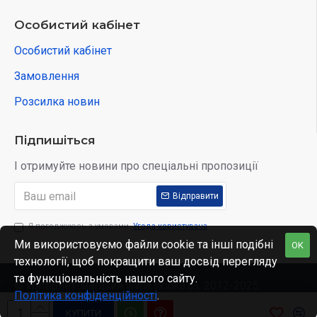
Особистий кабінет
Особистий кабінет
Замовлення
Розсилка новин
Підпишіться
І отримуйте новини про спеціальні пропозиції
Відправити
Я погоджуюсь з умовами
Угода користувача
Ми використовуємо файли cookie та інші подібні
OK
технології, щоб покращити ваш досвід перегляду
та функціональність нашого сайту.
© Интернет-магазин www.skidka.ua, 2012-2025.
Політика конфіденційності
.
КУПИТИ