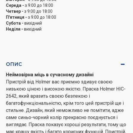
Середа -
з 9:00 до 18:00
Четвер -
з 9:00 до 18:00
Ідеальна робота за прийнятну ціну
П'ятниця -
з 9:00 до 18:00
У праски Holmer HIC-2642 крім приємної ціни, є ще
Субота -
вихідний
багато особливостей. Одна з них - паровий удар 140 г
Неділя -
вихідний
/ хв, який забезпечує швидке і якісне прасування.
Постійна подача пари 40 г / хв - цього вистачає для
глибокого проникнення в тканину. Керамічне
покриття підошви, є дуже важливим для комфортної
прасування. Резервуар для води об'ємом 420 мл,
ОПИС
дозволяє налити досить багато води в ємність за
Неймовірна міць в сучасному дизайні
один раз.
Пристрій від Holmer вас приємно здивує своєю
низькою ціною і високою якістю. Праска Holmer HIC-
2642, який вразить своєю безпекою і
багатофункціональністю, крім того цей пристрій ще і
стильне. Дизайн, який неможливо не помітити, адже
саме синьо-чорний колір прекрасно поєднується і
виглядає. Праска показує хороші результати, тому що
має кращу якість і багато корисних функцій. Пристрій,