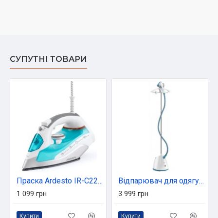
СУПУТНІ ТОВАРИ
Праска Ardesto IR-C2228-TQ/2200Вт/280мл/пар/ самоочищення /антикапля /керам (IR-C2228-TQ)
Відпарювач для одягу Tefal IT2460E0
1 099 грн
3 999 грн
Купити
Купити