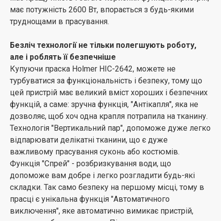
має потужність 2600 Вт, впорається з будь-якими
труднощами в прасування.
Безліч технології не тільки полегшують роботу,
але і роблять її безпечніше
Купуючи праска Holmer HIC-2642, можете не
турбуватися за функціональність і безпеку, тому що
цей пристрій має великий вміст хороших і безпечних
функцій, а саме: зручна функція, "Антікапля", яка не
дозволяє, щоб хоч одна крапля потрапила на тканину.
Технологія "Вертикальний пар", допоможе дуже легко
відпарювати делікатні тканини, що є дуже
важливому прасування суконь або костюмів.
Функція "Спрей" - розбризкування води, що
допоможе вам добре і легко розгладити будь-які
складки. Так само безпеку на першому місці, тому в
прасці є унікальна функція "Автоматичного
виключення", яке автоматично вимикає пристрій,