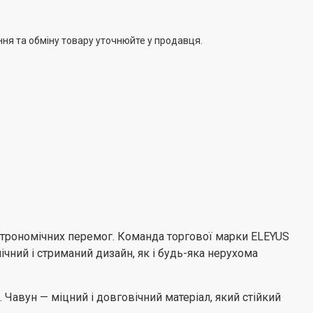
LEYUS проходять чотирирівневий контроль
газової арматури на різних етапах виробництва.
ння та обміну товару уточнюйте у продавця.
а сучасному ринку вбудованої техніки є те, що ТМ
конкурентів, надає 5-річну гарантію на всю продукцію,
ю мережею сервісних центрів у всіх регіонах України.
астрономічних перемог. Команда торгової марки ELEYUS
нічний і стриманий дизайн, як і будь-яка нерухома
авун — міцний і довговічний матеріал, який стійкий