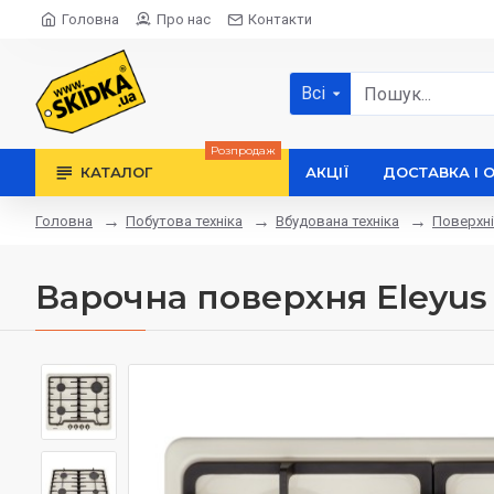
Головна
Про нас
Контакти
Всі
Розпродаж
КАТАЛОГ
АКЦІЇ
ДОСТАВКА І 
Побутова техніка
Вбудована техніка
Поверхні
Головна
Варочна поверхня Eleyus