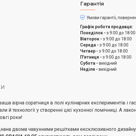
варильні поверхні ТМ E
Гарантія
герметичності з'єднань 
Умови гарантії, поверне
Важливим досягненням н
Графік роботи продавця:
ELEYUS, на відміну від 
Понеділок -
з 9:00 до 18:00
яка підкріплена потужно
Вівторок -
з 9:00 до 18:00
Середа -
з 9:00 до 18:00
Четвер -
з 9:00 до 18:00
П'ятниця -
з 9:00 до 18:00
Субота -
вихідний
Неділя -
вихідний
КИ
ваша вірна соратниця в полі кулінарних експериментів і г
али й технології у створенні цієї кухонної помічниці. А лако
овгі роки!
нана двома чавунними решітками ексклюзивного дизайну. Ч