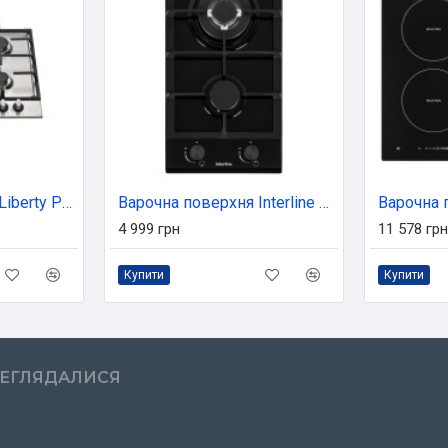
Варочна поверхня Liberty PG6141S-CC2I (446)
Варочна поверхня Interline HGG 734 FGT BA
4 999 грн
11 578 грн
Купити
Купити
РЕГЛЯДАЛИСЯ