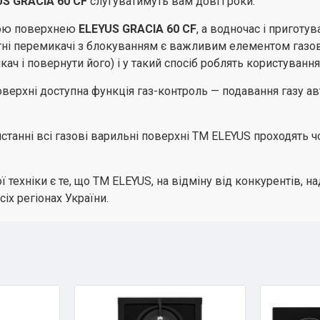
US GRACIA 60 CF
слугуватимуть вам довгі роки.
вою поверхнею
ELEYUS GRACIA 60 CF
, а водночас і приготу
ні перемикачі з блокуванням є важливим елементом газо
ач і повернути його) і у такий спосіб роблять користуван
оверхні доступна функція газ-контроль — подавання газу а
станні всі газові варильні поверхні ТМ ELEYUS проходять 
ехніки є те, що ТМ ELEYUS, на відміну від конкурентів, на
х регіонах України.