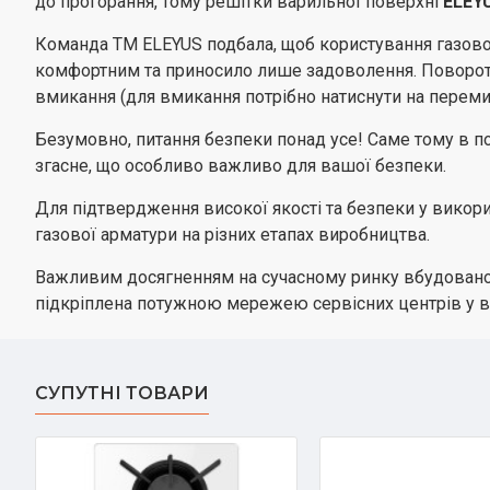
до прогорання, тому решітки варильної поверхні
ELEY
Команда ТМ ELEYUS подбала, щоб користування газо
комфортним та приносило лише задоволення. Поворот
вмикання (для вмикання потрібно натиснути на перемик
Безумовно, питання безпеки понад усе! Саме тому в п
згасне, що особливо важливо для вашої безпеки.
Для підтвердження високої якості та безпеки у викори
газової арматури на різних етапах виробництва.
Важливим досягненням на сучасному ринку вбудованої т
підкріплена потужною мережею сервісних центрів у всі
СУПУТНІ ТОВАРИ