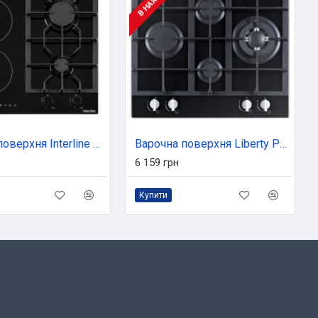
Варочна поверхня Interline HCV 560 KGF BA
Варочна поверхня Liberty PG6141RG-CCB (408)
6 159 грн
Купити