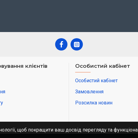
вування клієнтів
Особистий кабінет
Особистий кабінет
ня
Замовлення
ту
Розсилка новин
нології, щоб покращити ваш досвід перегляду та функціона