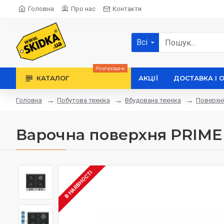
Головна
Про нас
Контакти
Всі
Розпродаж
КАТАЛОГ
АКЦІЇ
ДОСТАВКА І 
Побутова техніка
Вбудована техніка
Поверхні
Головна
Варочна поверхня PRIME 
В НАЯВНОСТІ