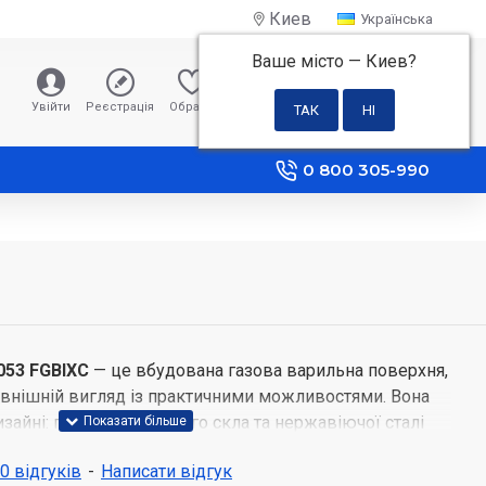
Киев
Українська
Ваше місто —
Киев
?
0 грн
Увійти
Реєстрація
Обране
Порівняння
0 800 305-990
053 FGBIXC
— це вбудована газова варильна поверхня,
овнішній вигляд із практичними можливостями. Вона
зайні: поєднання чорного скла та нержавіючої сталі
яд, який легко впишеться в інтер’єр сучасної кухні.
 0 відгуків
-
Написати відгук