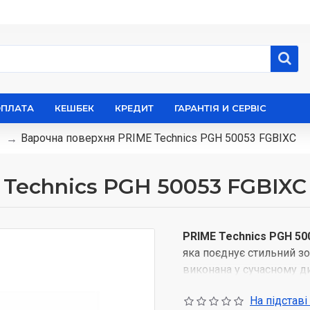
ОПЛАТА
КЕШБЕК
КРЕДИТ
ГАРАНТІЯ И СЕРВІС
Варочна поверхня PRIME Technics PGH 50053 FGBIXC
Technics PGH 50053 FGBIXC
PRIME Technics PGH 50
яка поєднує стильний з
виконана у сучасному ди
створює елегантний вигл
На підставі