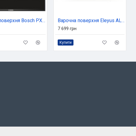
Варочна поверхня Bosch PXX675DV1E
Варочна поверхня Eleyus ALMADA 60 BL CTF
7 699 грн
Купити