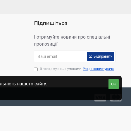
Підпишіться
І отримуйте новини про спеціальні
пропозиції
Відправити
Я погоджуюсь з умовами
Угода користувача
льність нашого сайту.
OK