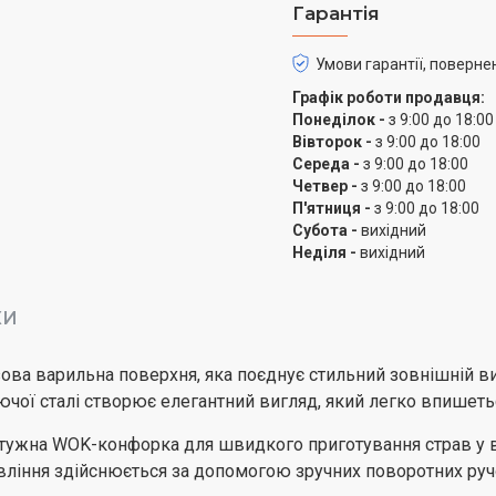
Гарантія
Умови гарантії, поверне
Графік роботи продавця:
Понеділок -
з 9:00 до 18:00
Вівторок -
з 9:00 до 18:00
Середа -
з 9:00 до 18:00
Четвер -
з 9:00 до 18:00
П'ятниця -
з 9:00 до 18:00
Субота -
вихідний
Неділя -
вихідний
КИ
ова варильна поверхня, яка поєднує стильний зовнішній в
чої сталі створює елегантний вигляд, який легко впишеться 
потужна WOK-конфорка для швидкого приготування страв у 
авління здійснюється за допомогою зручних поворотних руч