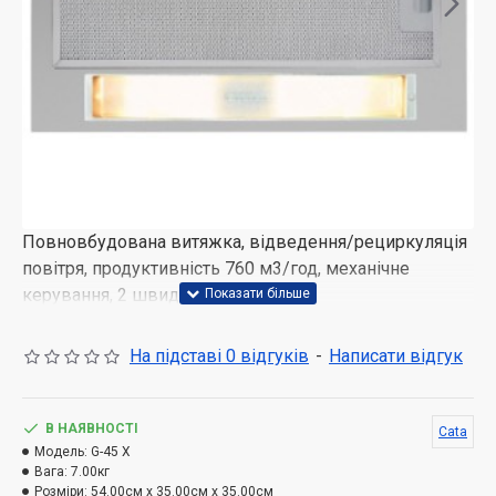
Повновбудована витяжка, відведення/рециркуляція
повітря, продуктивність 760 м3/год, механічне
керування, 2 швидкості
Знімний алюмінієвий фільтр для миття в
На підставі 0 відгуків
-
Написати відгук
посудомийній машині або під проточною водою
В НАЯВНОСТІ
Cata
Модель:
G-45 X
Вага:
7.00кг
Розміри:
54.00см x 35.00см x 35.00см