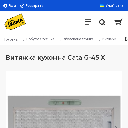
Вхід
Реєстрація
Українська
В
Побутова техніка
Вбудована техніка
Витяжки
Головна
Витяжка кухонна Cata G-45 X