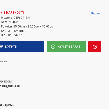
сивність роботи.
В НАЯВНОСТІ
Hansa
Модель:
OTP6241BH
Вага:
9.60кг
Розміри:
65.00см x 30.00см x 36.00см
SKU:
OTP6241BH
UPC:
U1074207
КУПИТИ
КУПИТИ ЗАРАЗ
няння
ур'єром
а відділення
и отриманні