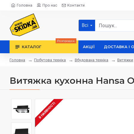
Головна
Про нас
Контакти
Всі
Розпродаж
КАТАЛОГ
АКЦІЇ
ДОСТАВКА І 
Побутова техніка
Вбудована техніка
Витяжки
Головна
Витяжка кухонна Hansa 
В НАЯВНОСТІ