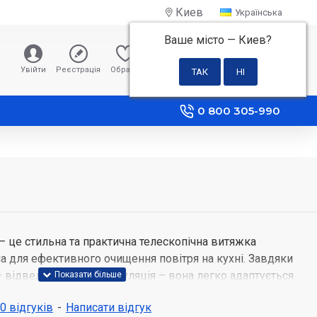
Киев
Українська
Ваше місто —
Киев
?
0 грн
Увійти
Реєстрація
Обране
Порівняння
0 800 305-990
– це стильна та практична телескопічна витяжка
а для ефективного очищення повітря на кухні. Завдяки
відведення та рециркуляція – вона легко адаптується
ня. Потужний мотор забезпечує продуктивність до 475
 0 відгуків
-
Написати відгук
 пари та запахи, а 3 рівні швидкості дозволяють