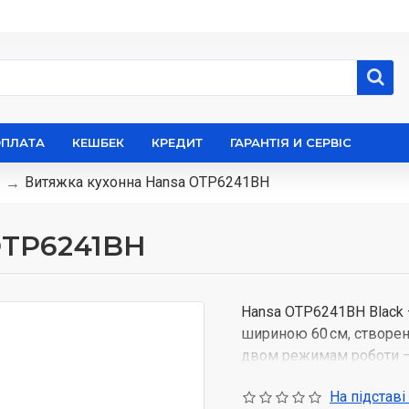
ОПЛАТА
КЕШБЕК
КРЕДИТ
ГАРАНТІЯ И СЕРВІС
Витяжка кухонна Hansa OTP6241BH
OTP6241BH
Hansa OTP6241BH Black 
шириною 60 см, створен
двом режимам роботи – 
до будь-якого приміщен
На підставі
м³/год, швидко усуваючи