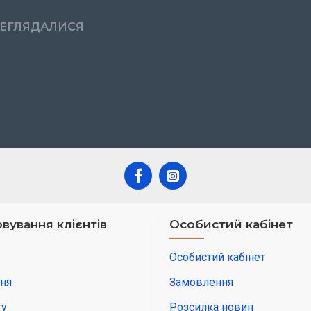
РЕГЛЯДАЛИСЯ
вування клієнтів
Особистий кабінет
Особистий кабінет
ня
Замовлення
ту
Розсилка новин