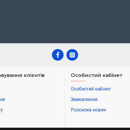
вування клієнтів
Особистий кабінет
Особистий кабінет
ня
Замовлення
ту
Розсилка новин