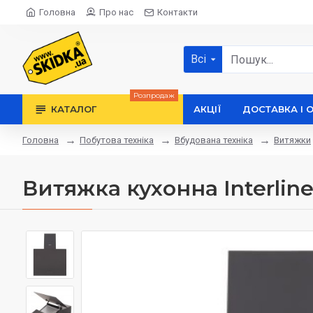
Головна
Про нас
Контакти
Всі
Розпродаж
КАТАЛОГ
АКЦІЇ
ДОСТАВКА І 
Побутова техніка
Вбудована техніка
Витяжки
Головна
Витяжка кухонна Interlin