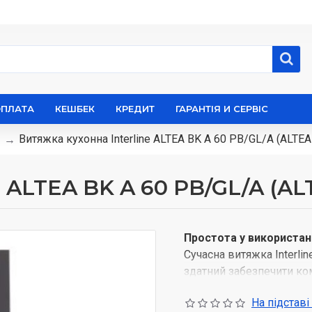
ОПЛАТА
КЕШБЕК
КРЕДИТ
ГАРАНТІЯ И СЕРВІС
Витяжка кухонна Interline ALTEA BK A 60 PB/GL/A (ALT
e ALTEA BK A 60 PB/GL/A (
Простота у використанн
Сучасна витяжка Interlin
здатний забезпечити ко
справляється з будь-як
На підставі
зручному кнопковому у