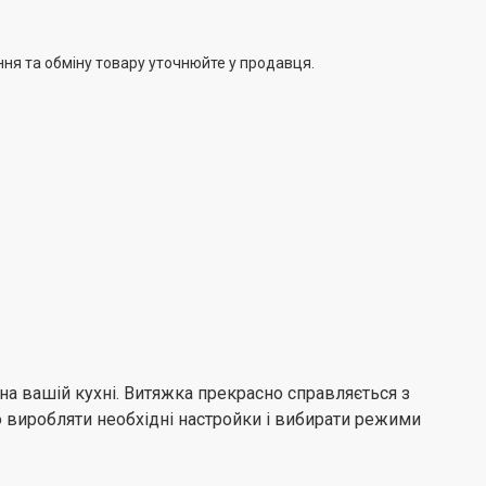
ечить комфорт під час приготування їжі, але і зрадить
одано до всього тиху роботу (61 Дб) і ви отримаєте
ння та обміну товару уточнюйте у продавця.
ат. До того ж завдяки стильному дизайну і компактним
2 см) вона легко знайде свій куточок в будь-якому
 на вашій кухні. Витяжка прекрасно справляється з
 виробляти необхідні настройки і вибирати режими