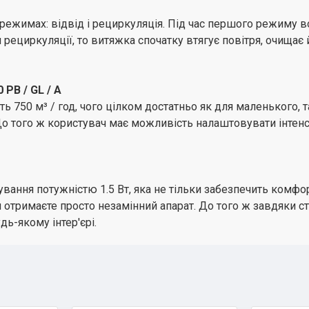
ох режимах: відвід і рециркуляція. Під час першого режим
рециркуляції, то витяжка спочатку втягує повітря, очищає 
 PB / GL / A
 750 м³ / год, чого цілком достатньо як для маленького, 
До того ж користувач має можливість налаштовувати інтен
ння потужністю 1.5 Вт, яка не тільки забезпечить комфорт 
 ви отримаєте просто незамінний апарат. До того ж завдяки
дь-якому інтер'єрі.