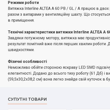
Режими роботи
Витяжка Interline ALTEA A 60 PB / GL / A працює в дв
разом з випарами у вентиляційну шахту. Що стосується 
в приміщення.
Технічні характеристики витяжки Interline ALTEA A 60
Завдяки потужному мотору, витяжка має продуктивність
результат помітний вже після перших хвилин роботи. 
швидкостями.
Фізичні особливості
Неможливо обійти стороною яскраву LED SMD підсвічува
елегантності. Додано до всього тиху роботу (61 Дб) і
(59,5х30,2х38,2 см) вона легко знайде свій куточок в бу
СУПУТНІ ТОВАРИ