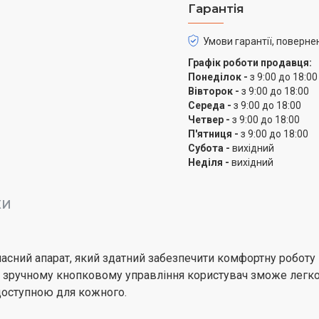
Гарантія
Вт, яка не тільки забезп
витяжки елегантності. Д
Умови гарантії, поверне
просто незамінний апар
Графік роботи продавця:
розмірам (59,5х30,2х38,
Понеділок -
з 9:00 до 18:00
інтер'єрі.
Вівторок -
з 9:00 до 18:00
Середа -
з 9:00 до 18:00
Четвер -
з 9:00 до 18:00
П'ятниця -
з 9:00 до 18:00
Субота -
вихідний
Неділя -
вихідний
КИ
 сучасний апарат, який здатний забезпечити комфортну роботу
 зручному кнопковому управління користувач зможе легко
доступною для кожного.