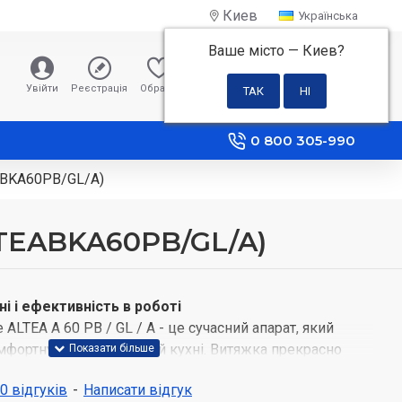
Киев
Українська
Ваше місто —
Киев
?
0 грн
Увійти
Реєстрація
Обране
Порівняння
0 800 305-990
EABKA60PB/GL/A)
ALTEABKA60PB/GL/A)
і і ефективність в роботі
e ALTEA A 60 PB / GL / A - це сучасний апарат, який
мфортну роботу на вашій кухні. Витяжка прекрасно
ими випарами і неприємним повітрям. Завдяки
 0 відгуків
-
Написати відгук
правління користувач зможе легко виробляти