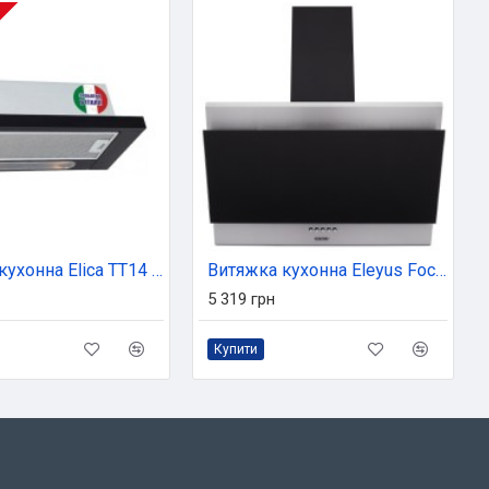
Витяжка кухонна Elica TT14 LUX BL/A/50
Витяжка кухонна Eleyus Focus 700 60 IS+BL
5 319 грн
Купити