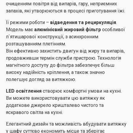
очищенням повітря від випарів, гару, неприємних
запахів, які утворюються в процесі приготування їжі.
Її режими роботи –
відведення та рециркуляція
.
Модель має
алюмінієвий жировий фільтр
особливої
п`ятишарової конструкції, з асинхронним
розташуванням плетінням.
Він ефективно захистить двигун від жиру та випарів,
продовживши термін служби пристрою. Технологія
магнітного доступу до фільтра забезпечує більш
високу надійність кріплення, а також значно
полегшує догляд за витяжкою.
LED освітлення
створює комфортні умови на кухні.
Ви можете використовувати цю витяжку як
додаткове джерело кришталево чистого та
яскравого світла на кухні.
Елегантний дизайн та можливість вбудувати витяжку
у шафу суттєво економить місце та зберігає