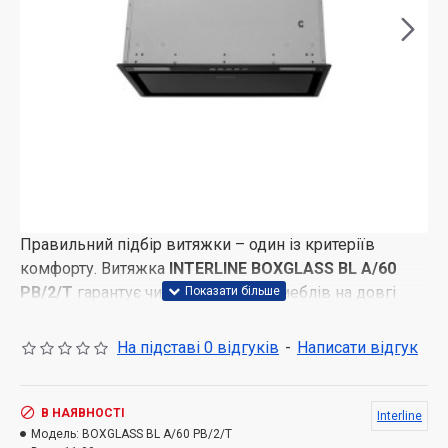
Правильний підбір витяжки – один із критеріїв
комфорту. Витяжка
INTERLINE BOXGLASS BL A/60
PB/2/T
гарантує чистоту кухонних меблів на довгі
роки.
На підставі 0 відгуків
-
Написати відгук
Модель має відмінну продуктивність у 1200 м³/
годину, що дозволяє їй ефективно і в найкоротші
терміни справлятися з поставленим завданням -
В НАЯВНОСТІ
Interline
очищенням повітря від випарів, гару, неприємних
Модель:
BOXGLASS BL A/60 PB/2/T