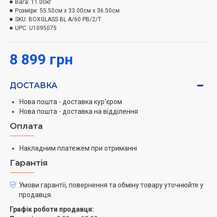
запахів, які утворюються в процесі приготування їжі.
Вага:
11.00кг
Розміри:
55.50см x 33.00см x 36.50см
Її режими роботи –
SKU:
BOXGLASS BL A/60 PB/2/T
відведення та рециркуляція
.
UPC:
U1095075
Модель має
алюмінієвий жировий фільтр
особливої
п`ятишарової конструкції, з асинхронним
розташуванням плетінням.
8 899 грн
Він ефективно захистить двигун від жиру та випарів,
продовживши термін служби пристрою. Технологія
ДОСТАВКА
магнітного доступу до фільтра забезпечує більш
високу надійність кріплення, а також значно
Нова пошта - доставка кур'єром
Нова пошта - доставка на відділення
полегшує догляд за витяжкою.
Оплата
LED освітлення
створює комфортні умови на кухні.
Ви можете використовувати цю витяжку як
Накладним платежем при отриманні
додаткове джерело кришталево чистого та
Гарантія
яскравого світла на кухні.
Умови гарантії, повернення та обміну товару уточнюйте у
Елегантний дизайн та можливість вбудувати витяжку
продавця.
у шафу суттєво економить місце та зберігає
зовнішню естетику кухні.
Графік роботи продавця: