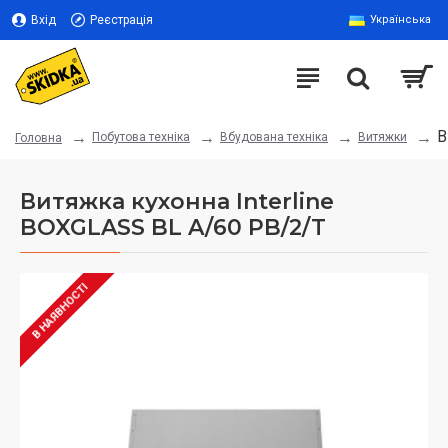
Вхід
Реєстрація
Українська
В
Побутова техніка
Вбудована техніка
Витяжки
Головна
Витяжка кухонна Interline
BOXGLASS BL A/60 PB/2/T
В НАЯВНОСТІ