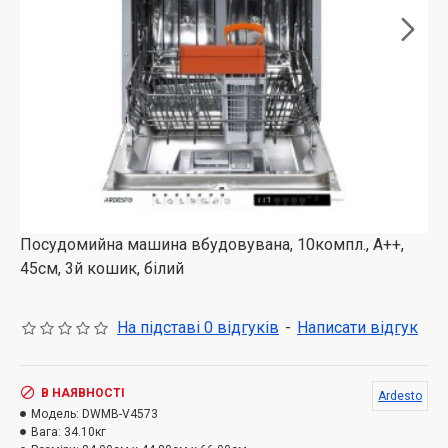
Посудомийна машина вбудовувана, 10компл., А++,
45см, 3й кошик, білий
На підставі 0 відгуків
-
Написати відгук
В НАЯВНОСТІ
Ardesto
Модель:
DWMB-V4573
Вага:
34.10кг