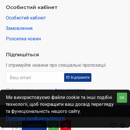
Особистий кабінет
Особистий кабінет
Замовлення
Розсилка новин
Підпишіться
І отримуйте новини про спеціальні пропозиції
Відправити
Я погоджуюсь з умовами
Угода користувача
Ми використовуємо файли cookie та інші подібні
OK
технології, щоб покращити ваш досвід перегляду
та функціональність нашого сайту.
© Интернет-магазин www.skidka.ua, 2012-2025.
Політика конфіденційності
.
КУПИТИ