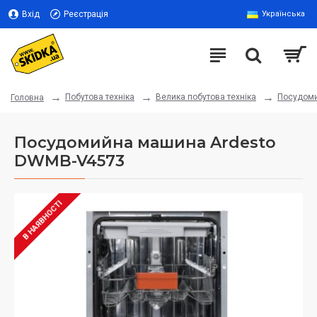
Вхід
Реєстрація
Українська
Побутова техніка
Велика побутова техніка
Посудом
Головна
Посудомийна машина Ardesto
DWMB-V4573
В НАЯВНОСТІ