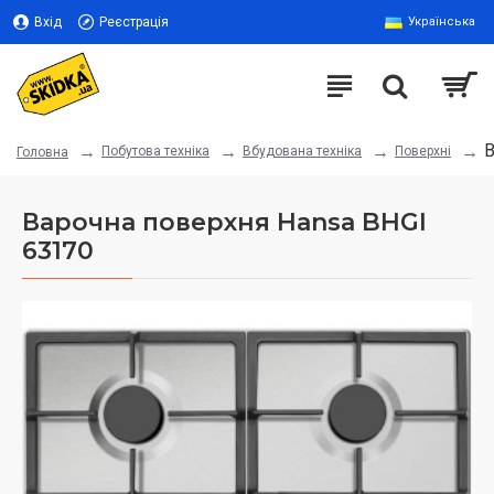
Вхід
Реєстрація
Українська
В
Побутова техніка
Вбудована техніка
Поверхні
Головна
Варочна поверхня Hansa BHGI
63170